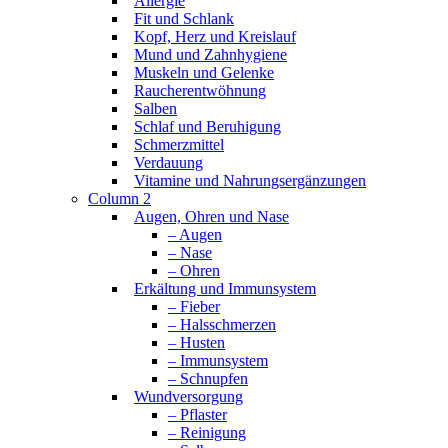
Allergie
Fit und Schlank
Kopf, Herz und Kreislauf
Mund und Zahnhygiene
Muskeln und Gelenke
Raucherentwöhnung
Salben
Schlaf und Beruhigung
Schmerzmittel
Verdauung
Vitamine und Nahrungsergänzungen
Column 2
Augen, Ohren und Nase
– Augen
– Nase
– Ohren
Erkältung und Immunsystem
– Fieber
– Halsschmerzen
– Husten
– Immunsystem
– Schnupfen
Wundversorgung
– Pflaster
– Reinigung