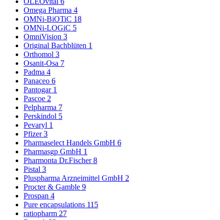
OLEOvital
6
Omega Pharma
4
OMNi-BiOTiC
18
OMNi-LOGiC
5
OmniVision
3
Original Bachblüten
1
Orthomol
3
Osanit-Osa
7
Padma
4
Panaceo
6
Pantogar
1
Pascoe
2
Pelpharma
7
Perskindol
5
Pevaryl
1
Pfizer
3
Pharmaselect Handels GmbH
6
Pharmasgp GmbH
1
Pharmonta Dr.Fischer
8
Pistal
3
Pluspharma Arzneimittel GmbH
2
Procter & Gamble
9
Prospan
4
Pure encapsulations
115
ratiopharm
27