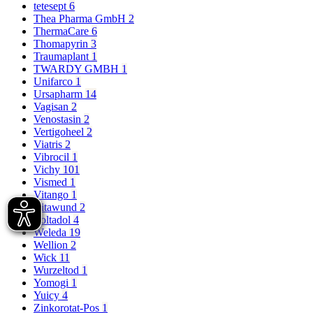
tetesept
6
Thea Pharma GmbH
2
ThermaCare
6
Thomapyrin
3
Traumaplant
1
TWARDY GMBH
1
Unifarco
1
Ursapharm
14
Vagisan
2
Venostasin
2
Vertigoheel
2
Viatris
2
Vibrocil
1
Vichy
101
Vismed
1
Vitango
1
Vitawund
2
Voltadol
4
Weleda
19
Wellion
2
Wick
11
Wurzeltod
1
Yomogi
1
Yuicy
4
Zinkorotat-Pos
1