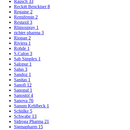
Rausch
33
Reckitt Benckiser
8
Regaine
2
Remifemin
2
Restaxil
3
Rhinospray
1
richter pharma
3
Riopan
2
Riviera
1
Rohde
1
S.Calon
3
Sab Simplex
1
Salopur
1
Salus
3
Sandoz
1
Sanitas
1
Sanofi
12
Sanopal
1
Sanostol
4
Sanova
76
Sanum Kehlbeck
1
Schülke
5
Schwabe
13
Sidroga Pharma
21
Sigmapharm
15