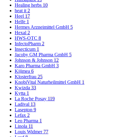
Healing herbs
10
heat it
2
Heel
17
Helfe
1
Hermes Arzneimittel GmbH
5
Hexal
2
HWS-OTC
8
InfectoPharm
2
Insecticum
1
Jacoby GM Pharma GmbH
5
Johnson & Johnson
12
Karo Pharma GmbH
3
Kijimea
6
Klosterfrau
25
KnobiVital Naturheilmittel GmbH
1
Kwizda
33
Kytta
1
La Roche Posay
119
Ladival
13
Lasepton
9
Lefax
2
Leo Pharma
1
Linola
11
Louis Widmer
77