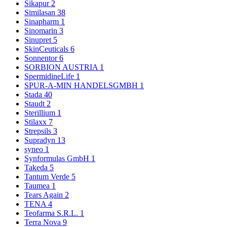
Sikapur
2
Similasan
38
Sinapharm
1
Sinomarin
3
Sinupret
5
SkinCeuticals
6
Sonnentor
6
SORBION AUSTRIA
1
SpermidineLife
1
SPUR-A-MIN HANDELSGMBH
1
Stada
40
Staudt
2
Sterillium
1
Stilaxx
7
Strepsils
3
Supradyn
13
syneo
1
Synformulas GmbH
1
Takeda
5
Tantum Verde
5
Taumea
1
Tears Again
2
TENA
4
Teofarma S.R.L.
1
Terra Nova
9