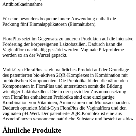
Antibiotikaeinnahme
Für eine besonders bequeme innere Anwendung enthält die
Packung fünf Einmalapplikatoren (Einmaltuben).
FloraPlus setzt im Gegensatz zu anderen Produkten auf die intensive
Förderung der körpereigenen Laktobazillen. Dadurch kann die
Vaginalflora nachhaltig gestärkt werden. Vaginale Pilzprobleme
werden so an der Wurzel gepackt.
Multi-Gyn FloraPlus ist ein natürliches Produkt auf der Grundlage
des patentierten bio-aktiven 2QR-Komplexes in Kombination mit
prebiotischen Komponenten. Die Prebiotika bilden die nährenden
Komponenten in FloraPlus und unterstützen somit die Bildung
wichtiger Laktobazillen. Die in der speziellen Zusammensetzung
von FloraPlus enthaltenen Prebiotika sind eine einzigartige
Kombination von Vitaminen, Aminosäuren und Monosacchariden.
Dadurch optimiert Multi-Gyn FloraPlus die Vaginalflora und den
vaginalen pH-Wert. Der patentierte 2QR-Komplex ist eine aus
Arzneipflanzen gewonnene natürliche Substanz und besteht aus bio-
aktiven Polysacchariden. 2QR hat die einzigartige Eigenschaft, die
Ähnliche Produkte
Anhaftung von schädlichen Bakterien an der Vaginalschleimhaut zu
verhindern und sie auf diese Weise wirkungsvoll und auf natürliche