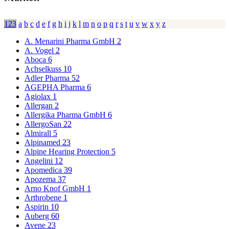
123
a
b
c
d
e
f
g
h
i
j
k
l
m
n
o
p
q
r
s
t
u
v
w
x
y
z
A. Menarini Pharma GmbH
2
A. Vogel
2
Aboca
6
Achselkuss
10
Adler Pharma
52
AGEPHA Pharma
6
Agiolax
1
Allergan
2
Allergika Pharma GmbH
6
AllergoSan
22
Almirall
5
Alpinamed
23
Alpine Hearing Protection
5
Angelini
12
Apomedica
39
Apozema
37
Arno Knof GmbH
1
Arthrobene
1
Aspirin
10
Auberg
60
Avene
23