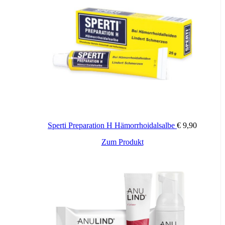
– während oder nach der Anwendung von Arzneimitteln wie z.B.
Antibiotika
– wenn Sie häufig schwimmen oder saunieren sowie während des
Urlaubs
– wenn Sie häufig Beschwerden wie Juckreiz, Reizungen,
Geruchsbildung und
Ausfluss haben
– Ideal bei Anfälligkeit für Scheidenpilze, da FloraPlus wirksam das
Wachstum von
Candida (Hefepilz) verhindert bzw. reduziert
…. und immer dann, wenn Sie sich im Intimbereich einfach wohler
fühlen möchten.
Sperti Preparation H Hämorrhoidalsalbe
€
9,90
Da Multi-Gyn FloraPlus einen für die Vagina optimalen Säuregrad
besitzt und Sperma alkalisch ist, kann die Verwendung von Multi-
Zum Produkt
Gyn FloraPlus die Spermaaktivität verringern, weshalb Multi-Gyn
FloraPlus nicht in den Stunden direkt nach dem Geschlechtsverkehr
verwendet werden sollte, sofern der Wunsch nach Schwangerschaft
besteht. Multi-Gyn FloraPlus eignet sich nicht als Verhütungsmittel.
Andere Nebenwirkungen sind nicht bekannt.