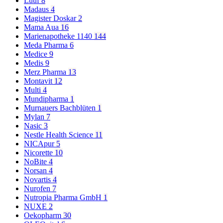
Luuf
8
Madaus
4
Magister Doskar
2
Mama Aua
16
Marienapotheke 1140
144
Meda Pharma
6
Medice
9
Medis
9
Merz Pharma
13
Montavit
12
Multi
4
Mundipharma
1
Murnauers Bachblüten
1
Mylan
7
Nasic
3
Nestle Health Science
11
NICApur
5
Nicorette
10
NoBite
4
Norsan
4
Novartis
4
Nurofen
7
Nutropia Pharma GmbH
1
NUXE
2
Oekopharm
30