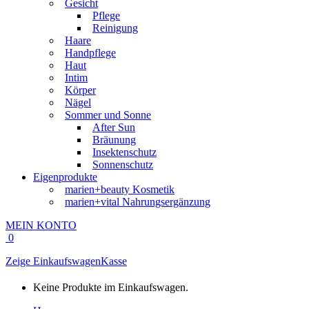
Gesicht
Pflege
Reinigung
Haare
Handpflege
Haut
Intim
Körper
Nägel
Sommer und Sonne
After Sun
Bräunung
Insektenschutz
Sonnenschutz
Eigenprodukte
marien+beauty Kosmetik
marien+vital Nahrungsergänzung
MEIN KONTO
0
Zeige Einkaufswagen
Kasse
Keine Produkte im Einkaufswagen.