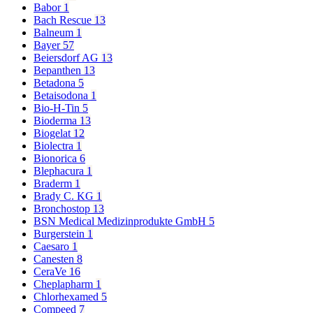
Babor
1
Bach Rescue
13
Balneum
1
Bayer
57
Beiersdorf AG
13
Bepanthen
13
Betadona
5
Betaisodona
1
Bio-H-Tin
5
Bioderma
13
Biogelat
12
Biolectra
1
Bionorica
6
Blephacura
1
Braderm
1
Brady C. KG
1
Bronchostop
13
BSN Medical Medizinprodukte GmbH
5
Burgerstein
1
Caesaro
1
Canesten
8
CeraVe
16
Cheplapharm
1
Chlorhexamed
5
Compeed
7