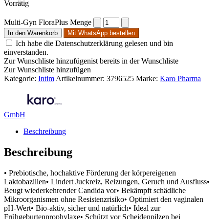
Vorrätig
Multi-Gyn FloraPlus Menge
In den Warenkorb
Mit WhatsApp bestellen
Ich habe die Datenschutzerklärung gelesen und bin
einverstanden.
Zur Wunschliste hinzufügen
ist bereits in der Wunschliste
Zur Wunschliste hinzufügen
Kategorie:
Intim
Artikelnummer:
3796525
Marke:
Karo Pharma
GmbH
Beschreibung
Beschreibung
• Prebiotische, hochaktive Förderung der körpereigenen
Laktobazillen• Lindert Juckreiz, Reizungen, Geruch und Ausfluss•
Beugt wiederkehrender Candida vor• Bekämpft schädliche
Mikroorganismen ohne Resistenzrisiko• Optimiert den vaginalen
pH-Wert• Bio-aktiv, sicher und natürlich• Ideal zur
Frühgeburtenprophylaxe• Schützt vor Scheidenpilzen bei