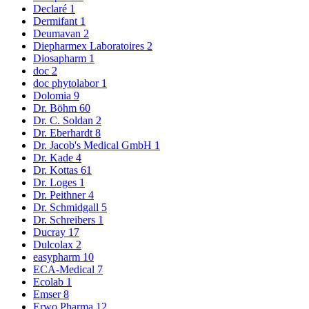
Declaré
1
Dermifant
1
Deumavan
2
Diepharmex Laboratoires
2
Diosapharm
1
doc
2
doc phytolabor
1
Dolomia
9
Dr. Böhm
60
Dr. C. Soldan
2
Dr. Eberhardt
8
Dr. Jacob's Medical GmbH
1
Dr. Kade
4
Dr. Kottas
61
Dr. Loges
1
Dr. Peithner
4
Dr. Schmidgall
5
Dr. Schreibers
1
Ducray
17
Dulcolax
2
easypharm
10
ECA-Medical
7
Ecolab
1
Emser
8
Erwo Pharma
12