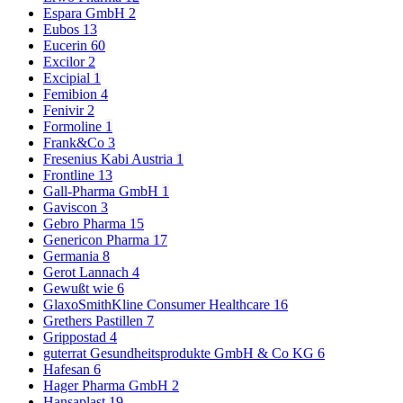
Espara GmbH
2
Eubos
13
Eucerin
60
Excilor
2
Excipial
1
Femibion
4
Fenivir
2
Formoline
1
Frank&Co
3
Fresenius Kabi Austria
1
Frontline
13
Gall-Pharma GmbH
1
Gaviscon
3
Gebro Pharma
15
Genericon Pharma
17
Germania
8
Gerot Lannach
4
Gewußt wie
6
GlaxoSmithKline Consumer Healthcare
16
Grethers Pastillen
7
Grippostad
4
guterrat Gesundheitsprodukte GmbH & Co KG
6
Hafesan
6
Hager Pharma GmbH
2
Hansaplast
19