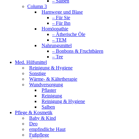
– Salben
Column 3
Harnwege und Blase
– Für Sie
– Für Ihn
Homöopathie
– Ätherische Öle
– TEM
Nahrungsmittel
– Bonbons & Fruchtbären
– Tee
Med. Hilfsmittel
Reinigung & Hygiene
Sonstige
Wärme- & Kältetherapie
Wundversorgung
Pflaster
Reinigung
Reinigung & Hygiene
Salben
Pflege & Kosmetik
Baby & Kind
Deo
empfindliche Haut
Fußpflege