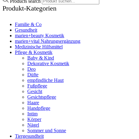
Products search
Produkt-Kategorien
Familie & Co
Gesundheit
marien+beauty Kosmetik
marien+vital Nahrungsergänzung
Medizinische Hilfsmittel
Pflege & Kosmetik
Baby & Kind
Dekorative Kosmetik
Deo
Düfte
empfindliche Haut
Fußpflege
Gesicht
Gesichtspflege
Haare
Handpflege
Intim
Körper
Nägel
Sommer und Sonne
Tiergesundheit