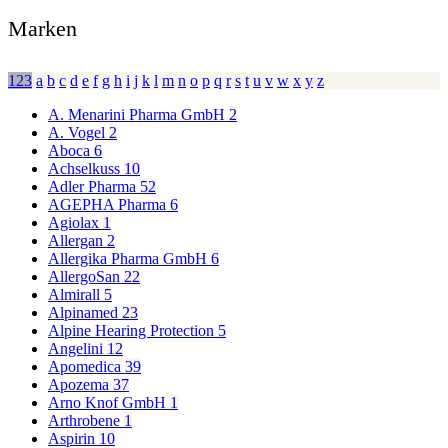
Marken
123
a
b
c
d
e
f
g
h
i
j
k
l
m
n
o
p
q
r
s
t
u
v
w
x
y
z
A. Menarini Pharma GmbH
2
A. Vogel
2
Aboca
6
Achselkuss
10
Adler Pharma
52
AGEPHA Pharma
6
Agiolax
1
Allergan
2
Allergika Pharma GmbH
6
AllergoSan
22
Almirall
5
Alpinamed
23
Alpine Hearing Protection
5
Angelini
12
Apomedica
39
Apozema
37
Arno Knof GmbH
1
Arthrobene
1
Aspirin
10