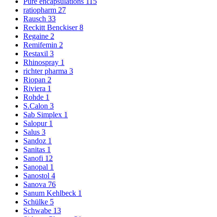
Pure encapsulations
115
ratiopharm
27
Rausch
33
Reckitt Benckiser
8
Regaine
2
Remifemin
2
Restaxil
3
Rhinospray
1
richter pharma
3
Riopan
2
Riviera
1
Rohde
1
S.Calon
3
Sab Simplex
1
Salopur
1
Salus
3
Sandoz
1
Sanitas
1
Sanofi
12
Sanopal
1
Sanostol
4
Sanova
76
Sanum Kehlbeck
1
Schülke
5
Schwabe
13