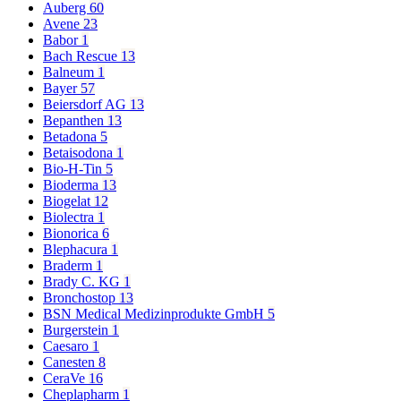
Auberg
60
Avene
23
Babor
1
Bach Rescue
13
Balneum
1
Bayer
57
Beiersdorf AG
13
Bepanthen
13
Betadona
5
Betaisodona
1
Bio-H-Tin
5
Bioderma
13
Biogelat
12
Biolectra
1
Bionorica
6
Blephacura
1
Braderm
1
Brady C. KG
1
Bronchostop
13
BSN Medical Medizinprodukte GmbH
5
Burgerstein
1
Caesaro
1
Canesten
8
CeraVe
16
Cheplapharm
1