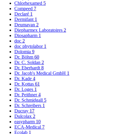
Chlorhexamed
5
Compeed
7
Declaré
1
Dermifant
1
Deumavan
2
Diepharmex Laboratoires
2
Diosapharm
1
doc
2
doc phytolabor
1
Dolomia
9
Dr. Böhm
60
Dr. C. Soldan
2
Dr. Eberhardt
8
Dr. Jacob's Medical GmbH
1
Dr. Kade
4
Dr. Kottas
61
Dr. Loges
1
Dr. Peithner
4
Dr. Schmidgall
5
Dr. Schreibers
1
Ducray
17
Dulcolax
2
easypharm
10
ECA-Medical
7
Ecolab
1