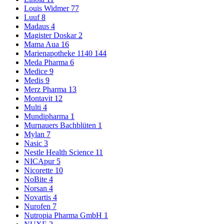
Louis Widmer
77
Luuf
8
Madaus
4
Magister Doskar
2
Mama Aua
16
Marienapotheke 1140
144
Meda Pharma
6
Medice
9
Medis
9
Merz Pharma
13
Montavit
12
Multi
4
Mundipharma
1
Murnauers Bachblüten
1
Mylan
7
Nasic
3
Nestle Health Science
11
NICApur
5
Nicorette
10
NoBite
4
Norsan
4
Novartis
4
Nurofen
7
Nutropia Pharma GmbH
1