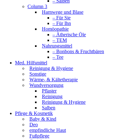
– Salben
Column 3
Harnwege und Blase
– Für Sie
– Für Ihn
Homöopathie
– Ätherische Öle
– TEM
Nahrungsmittel
– Bonbons & Fruchtbären
– Tee
Med. Hilfsmittel
Reinigung & Hygiene
Sonstige
Wärme- & Kältetherapie
Wundversorgung
Pflaster
Reinigung
Reinigung & Hygiene
Salben
Pflege & Kosmetik
Baby & Kind
Deo
empfindliche Haut
Fußpflege