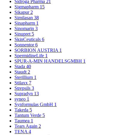
Sidroga Pharma
21
Sigmapharm
15
Sikapur
2
Similasan
38
Sinapharm
1
Sinomarin
3
Sinupret
5
SkinCeuticals
6
Sonnentor
6
SORBION AUSTRIA
1
SpermidineLife
1
SPUR-A-MIN HANDELSGMBH
1
Stada
40
Staudt
2
Sterillium
1
Stilaxx
7
Strepsils
3
Supradyn
13
syneo
1
Synformulas GmbH
1
Takeda
5
Tantum Verde
5
Taumea
1
Tears Again
2
TENA
4