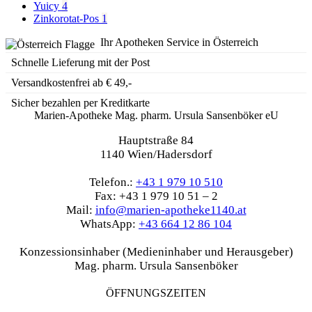
Yuicy
4
Zinkorotat-Pos
1
Ihr Apotheken Service in Österreich
Schnelle Lieferung mit der Post
Versandkostenfrei ab € 49,-
Sicher bezahlen per Kreditkarte
Marien-Apotheke Mag. pharm. Ursula Sansenböker eU
Hauptstraße 84
1140 Wien/Hadersdorf
Telefon.:
+43 1 979 10 510
Fax: +43 1 979 10 51 – 2
Mail:
info@marien-apotheke1140.at
WhatsApp:
+43 664 12 86 104
Konzessionsinhaber (Medieninhaber und Herausgeber)
Mag. pharm. Ursula Sansenböker
ÖFFNUNGSZEITEN