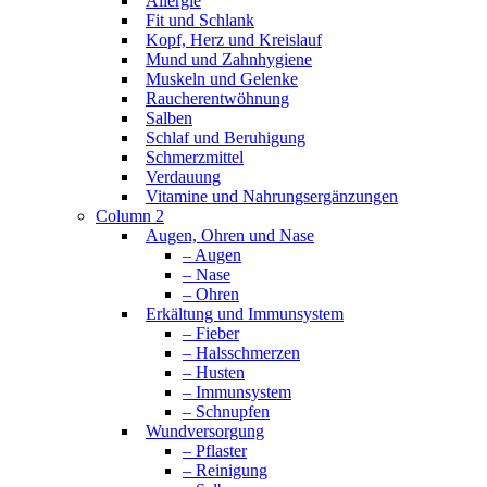
Allergie
Fit und Schlank
Kopf, Herz und Kreislauf
Mund und Zahnhygiene
Muskeln und Gelenke
Raucherentwöhnung
Salben
Schlaf und Beruhigung
Schmerzmittel
Verdauung
Vitamine und Nahrungsergänzungen
Column 2
Augen, Ohren und Nase
– Augen
– Nase
– Ohren
Erkältung und Immunsystem
– Fieber
– Halsschmerzen
– Husten
– Immunsystem
– Schnupfen
Wundversorgung
– Pflaster
– Reinigung