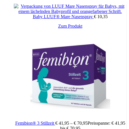
Baby LUUF® Mare Nasenspray
€
10,35
Zum Produkt
Femibion® 3 Stillzeit
€
41,95
–
€
70,95
Preisspanne: € 41,95
bis € 70,95