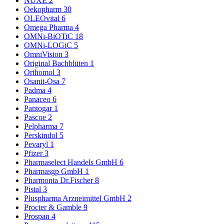
NUXE
2
Oekopharm
30
OLEOvital
6
Omega Pharma
4
OMNi-BiOTiC
18
OMNi-LOGiC
5
OmniVision
3
Original Bachblüten
1
Orthomol
3
Osanit-Osa
7
Padma
4
Panaceo
6
Pantogar
1
Pascoe
2
Pelpharma
7
Perskindol
5
Pevaryl
1
Pfizer
3
Pharmaselect Handels GmbH
6
Pharmasgp GmbH
1
Pharmonta Dr.Fischer
8
Pistal
3
Pluspharma Arzneimittel GmbH
2
Procter & Gamble
9
Prospan
4