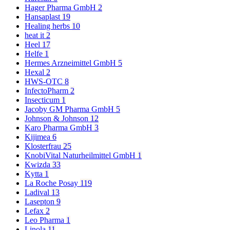
Hager Pharma GmbH
2
Hansaplast
19
Healing herbs
10
heat it
2
Heel
17
Helfe
1
Hermes Arzneimittel GmbH
5
Hexal
2
HWS-OTC
8
InfectoPharm
2
Insecticum
1
Jacoby GM Pharma GmbH
5
Johnson & Johnson
12
Karo Pharma GmbH
3
Kijimea
6
Klosterfrau
25
KnobiVital Naturheilmittel GmbH
1
Kwizda
33
Kytta
1
La Roche Posay
119
Ladival
13
Lasepton
9
Lefax
2
Leo Pharma
1
Linola
11