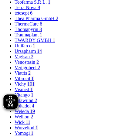
Teofarma S.R.L.
1
Terra Nova
9
tetesept
6
Thea Pharma GmbH
2
ThermaCare
6
Thomapyrin
3
Traumaplant
1
TWARDY GMBH
1
Unifarco
1
Ursapharm
14
Vagisan
2
Venostasin
2
Vertigoheel
2
Viatris
2
Vibrocil
1
Vichy
101
Vismed
1
Vitango
1
Vitawund
2
Voltadol
4
Weleda
19
Wellion
2
Wick
11
Wurzeltod
1
Yomogi
1