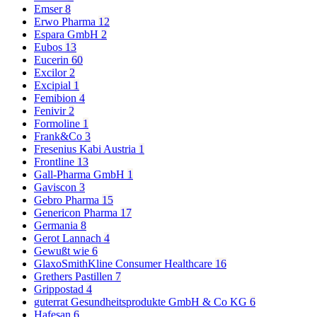
Emser
8
Erwo Pharma
12
Espara GmbH
2
Eubos
13
Eucerin
60
Excilor
2
Excipial
1
Femibion
4
Fenivir
2
Formoline
1
Frank&Co
3
Fresenius Kabi Austria
1
Frontline
13
Gall-Pharma GmbH
1
Gaviscon
3
Gebro Pharma
15
Genericon Pharma
17
Germania
8
Gerot Lannach
4
Gewußt wie
6
GlaxoSmithKline Consumer Healthcare
16
Grethers Pastillen
7
Grippostad
4
guterrat Gesundheitsprodukte GmbH & Co KG
6
Hafesan
6