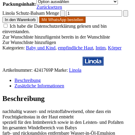
Packungsinhalt:
Zurücksetzen
Linola Schutz-Balsam Menge
In den Warenkorb
Mit WhatsApp bestellen
Ich habe die Datenschutzerklärung gelesen und bin
einverstanden.
Zur Wunschliste hinzufügen
ist bereits in der Wunschliste
Zur Wunschliste hinzufügen
Kategorien:
Baby und Kind
,
empfindliche Haut
,
Intim
,
Körper
Artikelnummer:
4241769P
Marke:
Linola
Beschreibung
Zusätzliche Informationen
Beschreibung
nachhaltig wasser- und reizstoffabweisend, ohne dass ein
Feuchtigkeitsstau in der Haut entsteht
speziell für den Intimbereich sowie in den Leisten- und Pofalten
Im gesamten Windelbereich von Babys
farb- und rückstandslos entfernbare Wasser-in-Öl-Emulsion