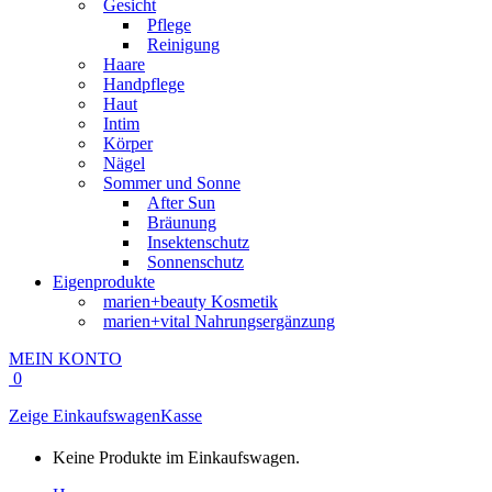
Gesicht
Pflege
Reinigung
Haare
Handpflege
Haut
Intim
Körper
Nägel
Sommer und Sonne
After Sun
Bräunung
Insektenschutz
Sonnenschutz
Eigenprodukte
marien+beauty Kosmetik
marien+vital Nahrungsergänzung
MEIN KONTO
0
Zeige Einkaufswagen
Kasse
Keine Produkte im Einkaufswagen.