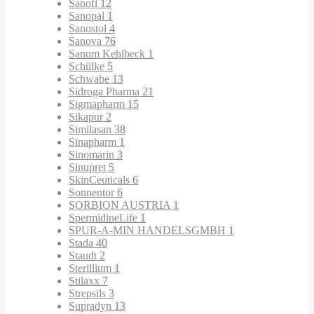
Sanofi
12
Sanopal
1
Sanostol
4
Sanova
76
Sanum Kehlbeck
1
Schülke
5
Schwabe
13
Sidroga Pharma
21
Sigmapharm
15
Sikapur
2
Similasan
38
Sinapharm
1
Sinomarin
3
Sinupret
5
SkinCeuticals
6
Sonnentor
6
SORBION AUSTRIA
1
SpermidineLife
1
SPUR-A-MIN HANDELSGMBH
1
Stada
40
Staudt
2
Sterillium
1
Stilaxx
7
Strepsils
3
Supradyn
13