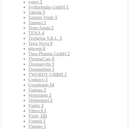
syneo
1
Synformulas GmbH
1
Takeda
5
Tantum Verde
5
Taumea
1
Tears Again
2
TENA
4
Teofarma S.R.L.
1
Terra Nova
9
tetesept
6
Thea Pharma GmbH
2
ThermaCare
6
Thomapyrin
3
Traumaplant
1
TWARDY GMBH
1
Unifarco
1
Ursapharm
14
Vagisan
2
Venostasin
2
Vertigoheel
2
Viatris
2
Vibrocil
1
Vichy
101
Vismed
1
Vitango
1