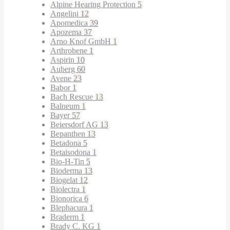
Alpine Hearing Protection
5
Angelini
12
Apomedica
39
Apozema
37
Arno Knof GmbH
1
Arthrobene
1
Aspirin
10
Auberg
60
Avene
23
Babor
1
Bach Rescue
13
Balneum
1
Bayer
57
Beiersdorf AG
13
Bepanthen
13
Betadona
5
Betaisodona
1
Bio-H-Tin
5
Bioderma
13
Biogelat
12
Biolectra
1
Bionorica
6
Blephacura
1
Braderm
1
Brady C. KG
1