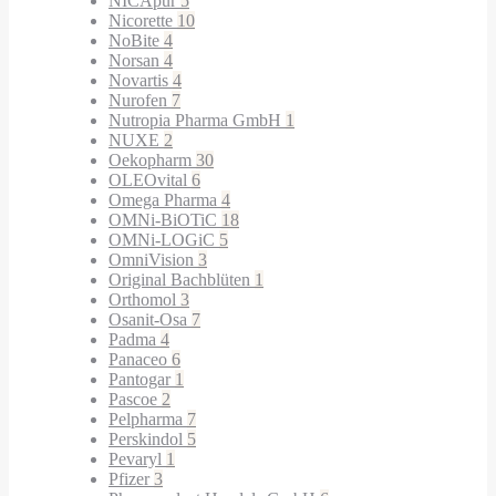
NICApur
5
Nicorette
10
NoBite
4
Norsan
4
Novartis
4
Nurofen
7
Nutropia Pharma GmbH
1
NUXE
2
Oekopharm
30
OLEOvital
6
Omega Pharma
4
OMNi-BiOTiC
18
OMNi-LOGiC
5
OmniVision
3
Original Bachblüten
1
Orthomol
3
Osanit-Osa
7
Padma
4
Panaceo
6
Pantogar
1
Pascoe
2
Pelpharma
7
Perskindol
5
Pevaryl
1
Pfizer
3