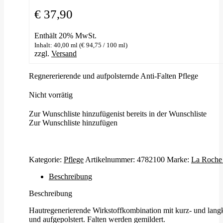
€
37,90
Enthält 20% MwSt.
Inhalt: 40,00 ml (
€
94,75
/ 100 ml)
zzgl.
Versand
Regnererierende und aufpolsternde Anti-Falten Pflege
Nicht vorrätig
Zur Wunschliste hinzufügen
ist bereits in der Wunschliste
Zur Wunschliste hinzufügen
Kategorie:
Pflege
Artikelnummer:
4782100
Marke:
La Roche
Beschreibung
Beschreibung
Hautregenerierende Wirkstoffkombination mit kurz- und langke
und aufgepolstert. Falten werden gemildert.