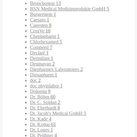
Bronchostop
13
BSN Medical Medizinprodukte GmbH
5
Burgerstein
1
Caesaro
1
Canesten
8
CeraVe
16
Cheplapharm
1
Chlorhexamed
5
Compeed
7
Declaré
1
Dermifant
1
Deumavan
2
Diepharmex Laboratoires
2
Diosapharm
1
doc
2
doc phytolabor
1
Dolomia
9
Dr. Böhm
60
Dr. C. Soldan
2
Dr. Eberhardt
8
Dr. Jacob's Medical GmbH
1
Dr. Kade
4
Dr. Kottas
61
Dr. Loges
1
Dr. Peithner
4