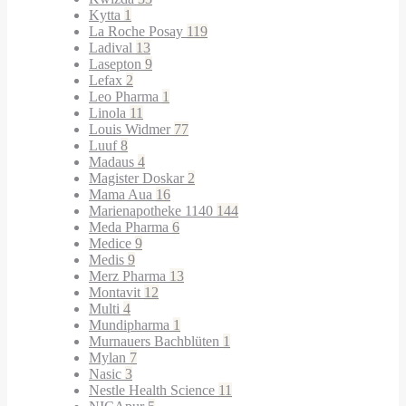
Kytta
1
La Roche Posay
119
Ladival
13
Lasepton
9
Lefax
2
Leo Pharma
1
Linola
11
Louis Widmer
77
Luuf
8
Madaus
4
Magister Doskar
2
Mama Aua
16
Marienapotheke 1140
144
Meda Pharma
6
Medice
9
Medis
9
Merz Pharma
13
Montavit
12
Multi
4
Mundipharma
1
Murnauers Bachblüten
1
Mylan
7
Nasic
3
Nestle Health Science
11