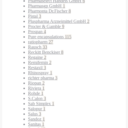
Pharmaselect Handels GmbH
6
Pharmasgp GmbH
1
Pharmonta Dr.Fischer
8
Pistal
3
Pluspharma Arzneimittel GmbH
2
Procter & Gamble
9
Prospan
4
Pure encapsulations
115
ratiopharm
27
Rausch
33
Reckitt Benckiser
8
Regaine
2
Remifemin
2
Restaxil
3
Rhinospray
1
richter pharma
3
Riopan
2
Riviera
1
Rohde
1
S.Calon
3
Sab Simplex
1
Salopur
1
Salus
3
Sandoz
1
Sanitas
1