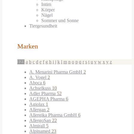
Intim
Körper
Nägel
Sommer und Sonne
Tiergesundheit
Marken
123
a
b
c
d
e
f
g
h
i
j
k
l
m
n
o
p
q
r
s
t
u
v
w
x
y
z
A. Menarini Pharma GmbH
2
A. Vogel
2
Aboca
6
Achselkuss
10
Adler Pharma
52
AGEPHA Pharma
6
Agiolax
1
Allergan
2
Allergika Pharma GmbH
6
AllergoSan
22
Almirall
5
Alpinamed
23