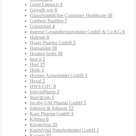
Gerot Lannach
4
Gewußt wie
6
GlaxoSmithKline Consumer Healthcare
16
Grethers Pastillen
7
Grippostad
4
guterrat Gesundheitsprodukte GmbH & Co KG
6
Hafesan
6
Hager Pharma GmbH
2
Hansaplast
19
Healing herbs
10
heat it
2
Heel
17
Helfe
1
Hermes Arzneimittel GmbH
5
Hexal
2
HWS-OTC
8
InfectoPharm
2
Insecticum
1
Jacoby GM Pharma GmbH
5
Johnson & Johnson
12
Karo Pharma GmbH
3
Kijimea
6
Klosterfrau
25
KnobiVital Naturheilmittel GmbH
1
Kwizda
33