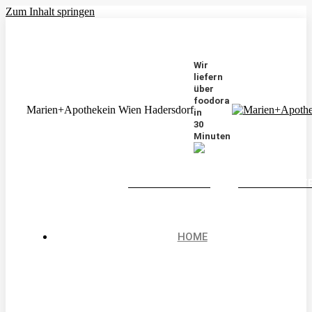
Zum Inhalt springen
Wir
liefern
über
foodora
Marien+Apotheke
in Wien Hadersdorf
in
30
Minuten
VORBESTELLUNG
NACHTDIENST
HOME