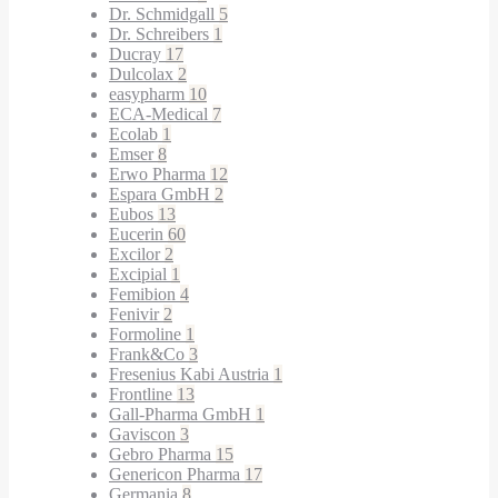
Dr. Schmidgall
5
Dr. Schreibers
1
Ducray
17
Dulcolax
2
easypharm
10
ECA-Medical
7
Ecolab
1
Emser
8
Erwo Pharma
12
Espara GmbH
2
Eubos
13
Eucerin
60
Excilor
2
Excipial
1
Femibion
4
Fenivir
2
Formoline
1
Frank&Co
3
Fresenius Kabi Austria
1
Frontline
13
Gall-Pharma GmbH
1
Gaviscon
3
Gebro Pharma
15
Genericon Pharma
17
Germania
8