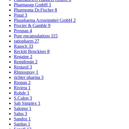
Pharmasgp GmbH
1
Pharmonta Dr.Fischer
8
Pistal
3
Pluspharma Arzneimittel GmbH
2
Procter & Gamble
9
Prospan
4
Pure encapsulations
115
ratiopharm
27
Rausch
33
Reckitt Benckiser
8
Regaine
2
Remifemin
2
Restaxil
3
Rhinospray
1
richter pharma
3
Riopan
2
Riviera
1
Rohde
1
S.Calon
3
Sab Simplex
1
Salopur
1
Salus
3
Sandoz
1
Sanitas
1