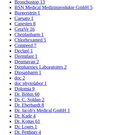
Wichtige Hinweise:
Bronchostop
13
Zugelassenes Arzneimittel: Zu Risiken und Nebenwirkungen lesen
BSN Medical Medizinprodukte GmbH
5
Sie die Packungsbeilage und fragen Sie Ihren Arzt oder Apotheker.
Burgerstein
1
Die angegebene empfohlene Tagesdosis nicht überschreiten. Für
Caesaro
1
Kinder unerreichbar aufbewahren.
Canesten
8
CeraVe
16
Cheplapharm
1
Zusätzliche Informationen
Chlorhexamed
5
Compeed
7
Declaré
1
500 ml, 100 ml
Dermifant
1
Packungsinhalt:
Deumavan
2
Diepharmex Laboratoires
2
Diosapharm
1
doc
2
doc phytolabor
1
Dolomia
9
Dr. Böhm
60
Dr. C. Soldan
2
Dr. Eberhardt
8
Dr. Jacob's Medical GmbH
1
Dr. Kade
4
Dr. Kottas
61
Dr. Loges
1
Dr. Peithner
4