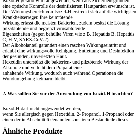
Isozid-H gefärbt wird angewendet, wenn aus Sicherheitsgründen
eine optische Kontrolle der desinfizierten Hautpartien erwünscht ist.
Der Wirkungsbereich von Isozid-H erstreckt sich auf die wichtigsten
Krankheitserreger. Ihre keimtötende
Wirkung erfasst die meisten Bakterien, zudem besitzt die Lösung
pilzabtötende und begrenzt virusabtötende
Eigenschaften (gegen behüllte Viren wie z.B. Hepatitis B, Hepatitis
C, HIV, SARS-CoV-2).
Der Alkoholanteil garantiert einen raschen Wirkungseintritt und
erlaubt eine wirkungsvolle Reinigung, Entfettung und Desinfektion
der gesunden, unverletzten Haut.
Hexetidin unterstützt die bakterien- und pilztötende Wirkung der
Alkohole und verleiht dem Präparat eine
anhaltende Wirkung, wodurch auch während Operationen die
Wundumgebung keimarm bleibt.
2. Was sollten Sie vor der Anwendung von Isozid-H beachten?
Isozid-H darf nicht angewendet werden,
wenn Sie allergisch gegen Hexetidin, 2- Propanol, 1-Propanol oder
einen der in Abschnitt 6 genannten sonstigen Bestandteile dieses
Arzneimittels sind.
Ähnliche Produkte
Warnhinweise und Vorsichtsmaßnahmen:
Isozid-H eignet sich nicht zur Wundbehandlung und soll wegen des