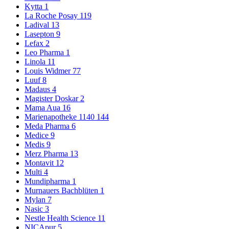
Kytta
1
La Roche Posay
119
Ladival
13
Lasepton
9
Lefax
2
Leo Pharma
1
Linola
11
Louis Widmer
77
Luuf
8
Madaus
4
Magister Doskar
2
Mama Aua
16
Marienapotheke 1140
144
Meda Pharma
6
Medice
9
Medis
9
Merz Pharma
13
Montavit
12
Multi
4
Mundipharma
1
Murnauers Bachblüten
1
Mylan
7
Nasic
3
Nestle Health Science
11
NICApur
5