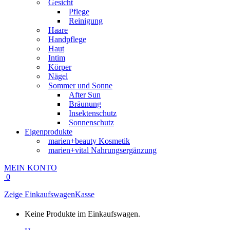
Gesicht
Pflege
Reinigung
Haare
Handpflege
Haut
Intim
Körper
Nägel
Sommer und Sonne
After Sun
Bräunung
Insektenschutz
Sonnenschutz
Eigenprodukte
marien+beauty Kosmetik
marien+vital Nahrungsergänzung
MEIN KONTO
0
Zeige Einkaufswagen
Kasse
Keine Produkte im Einkaufswagen.