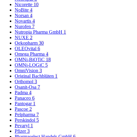
Nicorette
10
NoBite
4
Norsan
4
Novartis
4
Nurofen
7
Nutropia Pharma GmbH
1
NUXE
2
Oekopharm
30
OLEOvital
6
Omega Pharma
4
OMNi-BiOTiC
18
OMNi-LOGiC
5
OmniVision
3
Original Bachblüten
1
Orthomol
3
Osanit-Osa
7
Padma
4
Panaceo
6
Pantogar
1
Pascoe
2
Pelpharma
7
Perskindol
5
Pevaryl
1
Pfizer
3
Pharmaselect Handels GmbH
6