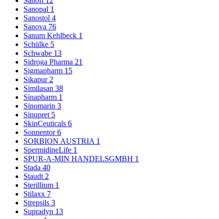
Sanofi
12
Sanopal
1
Sanostol
4
Sanova
76
Sanum Kehlbeck
1
Schülke
5
Schwabe
13
Sidroga Pharma
21
Sigmapharm
15
Sikapur
2
Similasan
38
Sinapharm
1
Sinomarin
3
Sinupret
5
SkinCeuticals
6
Sonnentor
6
SORBION AUSTRIA
1
SpermidineLife
1
SPUR-A-MIN HANDELSGMBH
1
Stada
40
Staudt
2
Sterillium
1
Stilaxx
7
Strepsils
3
Supradyn
13