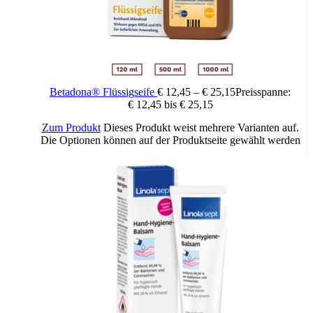
großflächige Anwendungen in kurzen
Zeitabständen unterbleiben.
Verkehrstüchtigkeit und die Fähigkeit zum Bedienen von Maschinen
Nicht zutreffend
3. Wie ist Isozid-H anzuwenden?
Betadona® Flüssigseife
€
12,45
–
€
25,15
Preisspanne:
€ 12,45 bis € 25,15
Isozid-H ist zur Anwendung auf der gesunden Haut bestimmt.
Zum Produkt
Dieses Produkt weist mehrere Varianten auf.
Isozid-H wird unverdünnt mit einem sterilen
Die Optionen können auf der Produktseite gewählt werden
Tupfer auf die Haut aufgetragen; dabei soll die Strichführung in
einer Richtung erfolgen und der Tupfer
immer neu angesetzt werden. Zur Vorbereitung des Operationsfeldes
ist ein dreifacher Anstrich erforderlich.
Die Desinfektionsdauer soll bei Impfungen und s.c.-, i.m.-, i.v.
Injektionen 30 Sekunden und bei
Operationen, Punktionen und Inzisionen 90 Sekunden nicht
unterschreiten. Für eine begrenzt viruzide
Wirkung soll die Desinfektionsdauer mindestens 60 Sekunden
betragen.
Bei Säuglingen sollen wiederholte großflächige Anwendungen in
kurzen Zeitabständen unterbleiben.