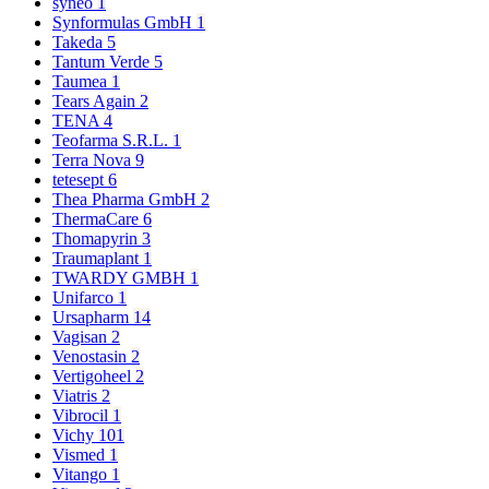
syneo
1
Synformulas GmbH
1
Takeda
5
Tantum Verde
5
Taumea
1
Tears Again
2
TENA
4
Teofarma S.R.L.
1
Terra Nova
9
tetesept
6
Thea Pharma GmbH
2
ThermaCare
6
Thomapyrin
3
Traumaplant
1
TWARDY GMBH
1
Unifarco
1
Ursapharm
14
Vagisan
2
Venostasin
2
Vertigoheel
2
Viatris
2
Vibrocil
1
Vichy
101
Vismed
1
Vitango
1