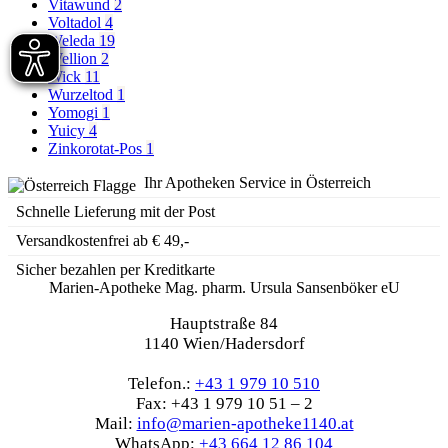
Vitawund
2
Voltadol
4
Weleda
19
Wellion
2
Wick
11
Wurzeltod
1
Yomogi
1
Yuicy
4
Zinkorotat-Pos
1
Ihr Apotheken Service in Österreich
Schnelle Lieferung mit der Post
Versandkostenfrei ab € 49,-
Sicher bezahlen per Kreditkarte
Marien-Apotheke Mag. pharm. Ursula Sansenböker eU
Hauptstraße 84
1140 Wien/Hadersdorf
Telefon.:
+43 1 979 10 510
Fax: +43 1 979 10 51 – 2
Mail:
info@marien-apotheke1140.at
WhatsApp:
+43 664 12 86 104