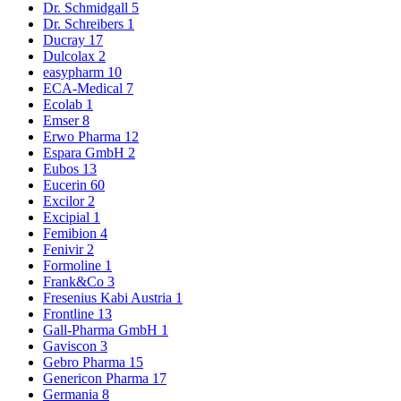
Dr. Schmidgall
5
Dr. Schreibers
1
Ducray
17
Dulcolax
2
easypharm
10
ECA-Medical
7
Ecolab
1
Emser
8
Erwo Pharma
12
Espara GmbH
2
Eubos
13
Eucerin
60
Excilor
2
Excipial
1
Femibion
4
Fenivir
2
Formoline
1
Frank&Co
3
Fresenius Kabi Austria
1
Frontline
13
Gall-Pharma GmbH
1
Gaviscon
3
Gebro Pharma
15
Genericon Pharma
17
Germania
8