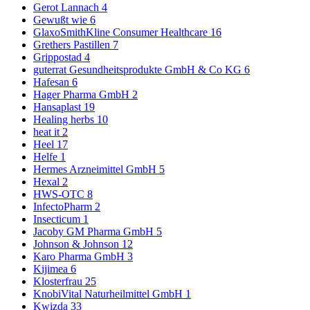
Gerot Lannach
4
Gewußt wie
6
GlaxoSmithKline Consumer Healthcare
16
Grethers Pastillen
7
Grippostad
4
guterrat Gesundheitsprodukte GmbH & Co KG
6
Hafesan
6
Hager Pharma GmbH
2
Hansaplast
19
Healing herbs
10
heat it
2
Heel
17
Helfe
1
Hermes Arzneimittel GmbH
5
Hexal
2
HWS-OTC
8
InfectoPharm
2
Insecticum
1
Jacoby GM Pharma GmbH
5
Johnson & Johnson
12
Karo Pharma GmbH
3
Kijimea
6
Klosterfrau
25
KnobiVital Naturheilmittel GmbH
1
Kwizda
33