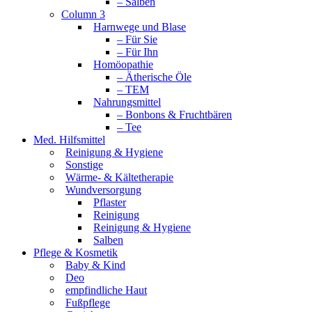
– Salben
Column 3
Harnwege und Blase
– Für Sie
– Für Ihn
Homöopathie
– Ätherische Öle
– TEM
Nahrungsmittel
– Bonbons & Fruchtbären
– Tee
Med. Hilfsmittel
Reinigung & Hygiene
Sonstige
Wärme- & Kältetherapie
Wundversorgung
Pflaster
Reinigung
Reinigung & Hygiene
Salben
Pflege & Kosmetik
Baby & Kind
Deo
empfindliche Haut
Fußpflege