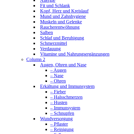
Allergie
Fit und Schlank
Kopf, Herz und Kreislauf
Mund und Zahnhygiene
Muskeln und Gelenke
Raucherentwöhnung
Salben
Schlaf und Beruhigung
Schmerzmittel
Verdauung
Vitamine und Nahrungsergänzungen
Column 2
Augen, Ohren und Nase
– Augen
– Nase
– Ohren
Erkältung und Immunsystem
– Fieber
– Halsschmerzen
– Husten
– Immunsystem
– Schnupfen
Wundversorgung
– Pflaster
– Reinigung