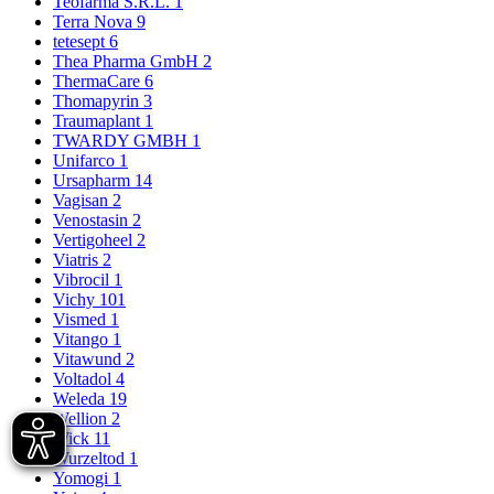
Teofarma S.R.L.
1
Terra Nova
9
tetesept
6
Thea Pharma GmbH
2
ThermaCare
6
Thomapyrin
3
Traumaplant
1
TWARDY GMBH
1
Unifarco
1
Ursapharm
14
Vagisan
2
Venostasin
2
Vertigoheel
2
Viatris
2
Vibrocil
1
Vichy
101
Vismed
1
Vitango
1
Vitawund
2
Voltadol
4
Weleda
19
Wellion
2
Wick
11
Wurzeltod
1
Yomogi
1