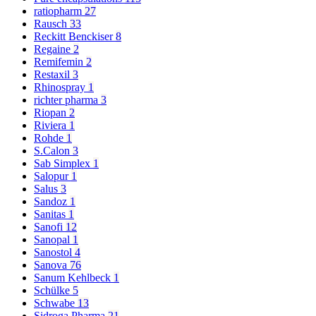
ratiopharm
27
Rausch
33
Reckitt Benckiser
8
Regaine
2
Remifemin
2
Restaxil
3
Rhinospray
1
richter pharma
3
Riopan
2
Riviera
1
Rohde
1
S.Calon
3
Sab Simplex
1
Salopur
1
Salus
3
Sandoz
1
Sanitas
1
Sanofi
12
Sanopal
1
Sanostol
4
Sanova
76
Sanum Kehlbeck
1
Schülke
5
Schwabe
13
Sidroga Pharma
21