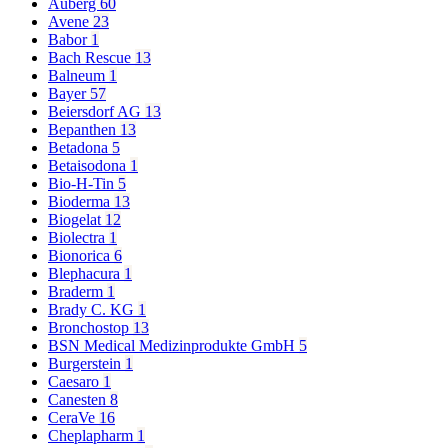
Auberg
60
Avene
23
Babor
1
Bach Rescue
13
Balneum
1
Bayer
57
Beiersdorf AG
13
Bepanthen
13
Betadona
5
Betaisodona
1
Bio-H-Tin
5
Bioderma
13
Biogelat
12
Biolectra
1
Bionorica
6
Blephacura
1
Braderm
1
Brady C. KG
1
Bronchostop
13
BSN Medical Medizinprodukte GmbH
5
Burgerstein
1
Caesaro
1
Canesten
8
CeraVe
16
Cheplapharm
1