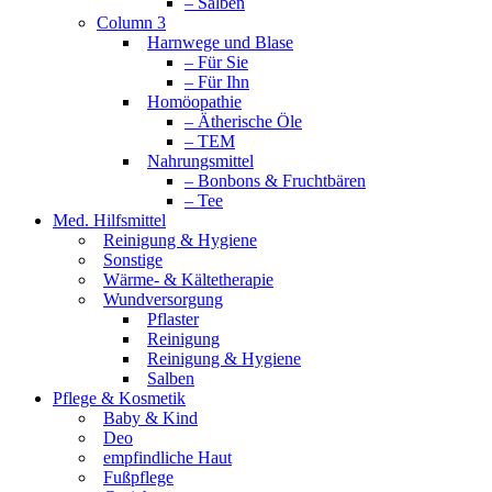
– Salben
Column 3
Harnwege und Blase
– Für Sie
– Für Ihn
Homöopathie
– Ätherische Öle
– TEM
Nahrungsmittel
– Bonbons & Fruchtbären
– Tee
Med. Hilfsmittel
Reinigung & Hygiene
Sonstige
Wärme- & Kältetherapie
Wundversorgung
Pflaster
Reinigung
Reinigung & Hygiene
Salben
Pflege & Kosmetik
Baby & Kind
Deo
empfindliche Haut
Fußpflege