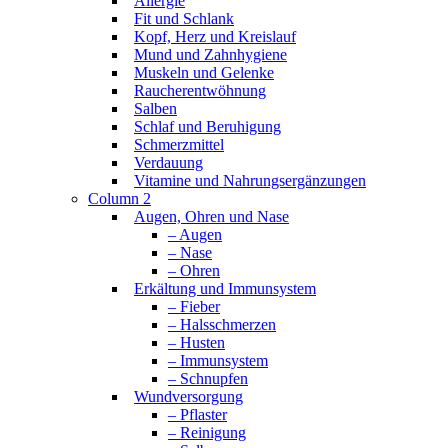
Allergie
Fit und Schlank
Kopf, Herz und Kreislauf
Mund und Zahnhygiene
Muskeln und Gelenke
Raucherentwöhnung
Salben
Schlaf und Beruhigung
Schmerzmittel
Verdauung
Vitamine und Nahrungsergänzungen
Column 2
Augen, Ohren und Nase
– Augen
– Nase
– Ohren
Erkältung und Immunsystem
– Fieber
– Halsschmerzen
– Husten
– Immunsystem
– Schnupfen
Wundversorgung
– Pflaster
– Reinigung