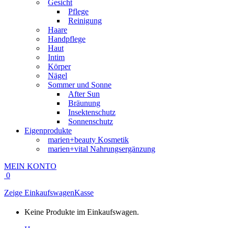
Gesicht
Pflege
Reinigung
Haare
Handpflege
Haut
Intim
Körper
Nägel
Sommer und Sonne
After Sun
Bräunung
Insektenschutz
Sonnenschutz
Eigenprodukte
marien+beauty Kosmetik
marien+vital Nahrungsergänzung
MEIN KONTO
0
Zeige Einkaufswagen
Kasse
Keine Produkte im Einkaufswagen.