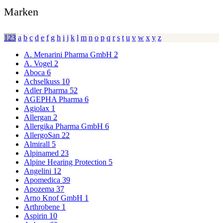
Marken
123
a
b
c
d
e
f
g
h
i
j
k
l
m
n
o
p
q
r
s
t
u
v
w
x
y
z
A. Menarini Pharma GmbH
2
A. Vogel
2
Aboca
6
Achselkuss
10
Adler Pharma
52
AGEPHA Pharma
6
Agiolax
1
Allergan
2
Allergika Pharma GmbH
6
AllergoSan
22
Almirall
5
Alpinamed
23
Alpine Hearing Protection
5
Angelini
12
Apomedica
39
Apozema
37
Arno Knof GmbH
1
Arthrobene
1
Aspirin
10