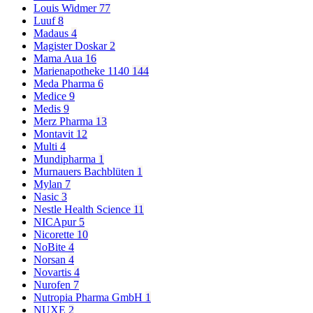
Louis Widmer
77
Luuf
8
Madaus
4
Magister Doskar
2
Mama Aua
16
Marienapotheke 1140
144
Meda Pharma
6
Medice
9
Medis
9
Merz Pharma
13
Montavit
12
Multi
4
Mundipharma
1
Murnauers Bachblüten
1
Mylan
7
Nasic
3
Nestle Health Science
11
NICApur
5
Nicorette
10
NoBite
4
Norsan
4
Novartis
4
Nurofen
7
Nutropia Pharma GmbH
1
NUXE
2