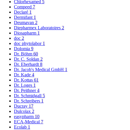
Chlorhexamed
5
Compeed
7
Declaré
1
Dermifant
1
Deumavan
2
Diepharmex Laboratoires
2
Diosapharm
1
doc
2
doc phytolabor
1
Dolomia
9
Dr. Böhm
60
Dr. C. Soldan
2
Dr. Eberhardt
8
Dr. Jacob's Medical GmbH
1
Dr. Kade
4
Dr. Kottas
61
Dr. Loges
1
Dr. Peithner
4
Dr. Schmidgall
5
Dr. Schreibers
1
Ducray
17
Dulcolax
2
easypharm
10
ECA-Medical
7
Ecolab
1