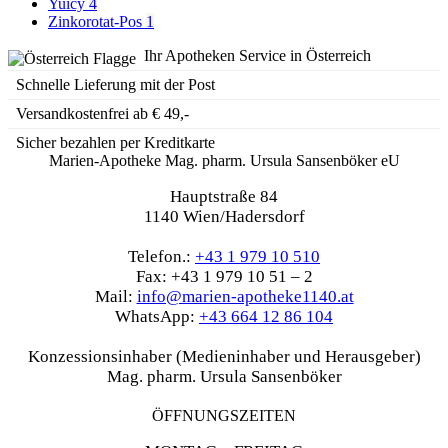
Yuicy
4
Zinkorotat-Pos
1
Ihr Apotheken Service in Österreich
Schnelle Lieferung mit der Post
Versandkostenfrei ab € 49,-
Sicher bezahlen per Kreditkarte
Marien-Apotheke Mag. pharm. Ursula Sansenböker eU
Hauptstraße 84
1140 Wien/Hadersdorf
Telefon.:
+43 1 979 10 510
Fax: +43 1 979 10 51 – 2
Mail:
info@marien-apotheke1140.at
WhatsApp:
+43 664 12 86 104
Konzessionsinhaber (Medieninhaber und Herausgeber)
Mag. pharm. Ursula Sansenböker
ÖFFNUNGSZEITEN