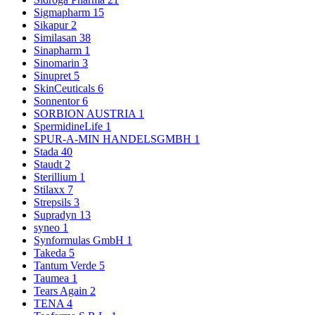
Sigmapharm
15
Sikapur
2
Similasan
38
Sinapharm
1
Sinomarin
3
Sinupret
5
SkinCeuticals
6
Sonnentor
6
SORBION AUSTRIA
1
SpermidineLife
1
SPUR-A-MIN HANDELSGMBH
1
Stada
40
Staudt
2
Sterillium
1
Stilaxx
7
Strepsils
3
Supradyn
13
syneo
1
Synformulas GmbH
1
Takeda
5
Tantum Verde
5
Taumea
1
Tears Again
2
TENA
4