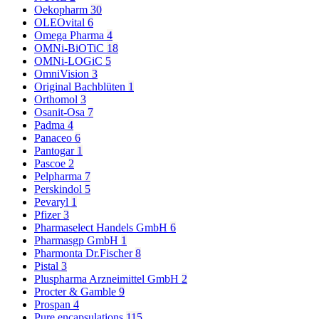
Oekopharm
30
OLEOvital
6
Omega Pharma
4
OMNi-BiOTiC
18
OMNi-LOGiC
5
OmniVision
3
Original Bachblüten
1
Orthomol
3
Osanit-Osa
7
Padma
4
Panaceo
6
Pantogar
1
Pascoe
2
Pelpharma
7
Perskindol
5
Pevaryl
1
Pfizer
3
Pharmaselect Handels GmbH
6
Pharmasgp GmbH
1
Pharmonta Dr.Fischer
8
Pistal
3
Pluspharma Arzneimittel GmbH
2
Procter & Gamble
9
Prospan
4
Pure encapsulations
115