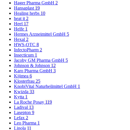
Hager Pharma GmbH
2
Hansaplast
19
Healing herbs
10
heat it
2
Heel
17
Helfe
1
Hermes Arzneimittel GmbH
5
Hexal
2
HWS-OTC
8
InfectoPharm
2
Insecticum
1
Jacoby GM Pharma GmbH
5
Johnson & Johnson
12
Karo Pharma GmbH
3
Kijimea
6
Klosterfrau
25
KnobiVital Naturheilmittel GmbH
1
Kwizda
33
Kytta
1
La Roche Posay
119
Ladival
13
Lasepton
9
Lefax
2
Leo Pharma
1
Linola
11