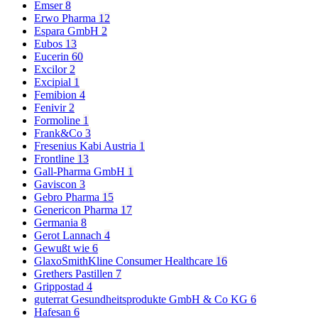
Emser
8
Erwo Pharma
12
Espara GmbH
2
Eubos
13
Eucerin
60
Excilor
2
Excipial
1
Femibion
4
Fenivir
2
Formoline
1
Frank&Co
3
Fresenius Kabi Austria
1
Frontline
13
Gall-Pharma GmbH
1
Gaviscon
3
Gebro Pharma
15
Genericon Pharma
17
Germania
8
Gerot Lannach
4
Gewußt wie
6
GlaxoSmithKline Consumer Healthcare
16
Grethers Pastillen
7
Grippostad
4
guterrat Gesundheitsprodukte GmbH & Co KG
6
Hafesan
6