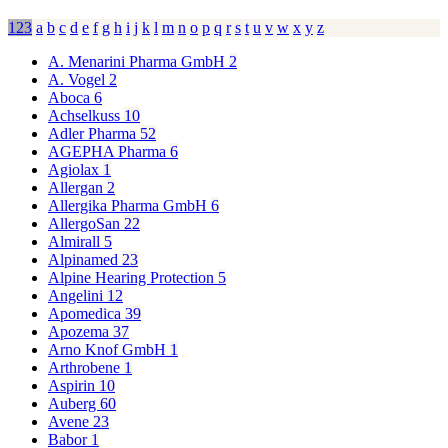
123
a
b
c
d
e
f
g
h
i
j
k
l
m
n
o
p
q
r
s
t
u
v
w
x
y
z
A. Menarini Pharma GmbH
2
A. Vogel
2
Aboca
6
Achselkuss
10
Adler Pharma
52
AGEPHA Pharma
6
Agiolax
1
Allergan
2
Allergika Pharma GmbH
6
AllergoSan
22
Almirall
5
Alpinamed
23
Alpine Hearing Protection
5
Angelini
12
Apomedica
39
Apozema
37
Arno Knof GmbH
1
Arthrobene
1
Aspirin
10
Auberg
60
Avene
23
Babor
1