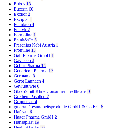
Eubos
13
Eucerin
60
Excilor
2
Excipial
1
Femibion
4
Fenivir
2
Formoline
1
Frank&Co
3
Fresenius Kabi Austria
1
Frontline
13
Gall-Pharma GmbH
1
Gaviscon
3
Gebro Pharma
15
Genericon Pharma
17
Germania
8
Gerot Lannach
4
Gewußt wie
6
GlaxoSmithKline Consumer Healthcare
16
Grethers Pastillen
7
Grippostad
4
guterrat Gesundheitsprodukte GmbH & Co KG
6
Hafesan
6
Hager Pharma GmbH
2
Hansaplast
19
Healing herbs
10