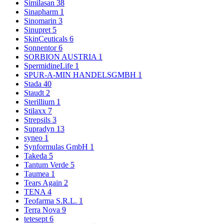
Similasan
38
Sinapharm
1
Sinomarin
3
Sinupret
5
SkinCeuticals
6
Sonnentor
6
SORBION AUSTRIA
1
SpermidineLife
1
SPUR-A-MIN HANDELSGMBH
1
Stada
40
Staudt
2
Sterillium
1
Stilaxx
7
Strepsils
3
Supradyn
13
syneo
1
Synformulas GmbH
1
Takeda
5
Tantum Verde
5
Taumea
1
Tears Again
2
TENA
4
Teofarma S.R.L.
1
Terra Nova
9
tetesept
6