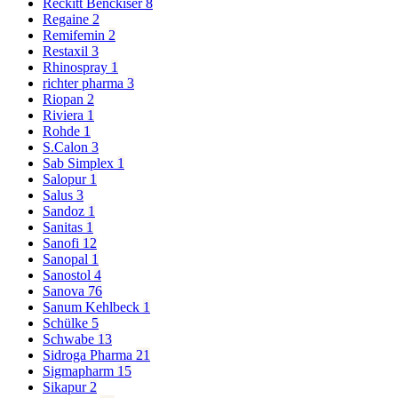
Reckitt Benckiser
8
Regaine
2
Remifemin
2
Restaxil
3
Rhinospray
1
richter pharma
3
Riopan
2
Riviera
1
Rohde
1
S.Calon
3
Sab Simplex
1
Salopur
1
Salus
3
Sandoz
1
Sanitas
1
Sanofi
12
Sanopal
1
Sanostol
4
Sanova
76
Sanum Kehlbeck
1
Schülke
5
Schwabe
13
Sidroga Pharma
21
Sigmapharm
15
Sikapur
2