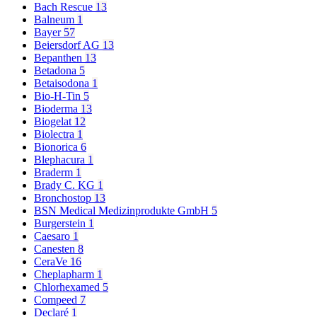
Bach Rescue
13
Balneum
1
Bayer
57
Beiersdorf AG
13
Bepanthen
13
Betadona
5
Betaisodona
1
Bio-H-Tin
5
Bioderma
13
Biogelat
12
Biolectra
1
Bionorica
6
Blephacura
1
Braderm
1
Brady C. KG
1
Bronchostop
13
BSN Medical Medizinprodukte GmbH
5
Burgerstein
1
Caesaro
1
Canesten
8
CeraVe
16
Cheplapharm
1
Chlorhexamed
5
Compeed
7
Declaré
1