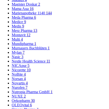
Magister Doskar
2
Mama Aua
16
Marienapotheke 1140
144
Meda Pharma
6
Medice
9
Medis
9
Merz Pharma
13
Montavit
12
Multi
4
Mundipharma
1
Murnauers Bachblüten
1
Mylan
7
Nasic
3
Nestle Health Science
11
NICApur
5
Nicorette
10
NoBite
4
Norsan
4
Novartis
4
Nurofen
7
Nutropia Pharma GmbH
1
NUXE
2
Oekopharm
30
OLEOvital
6