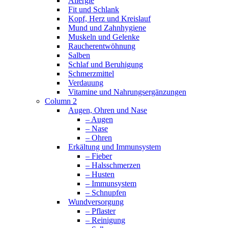
Allergie
Fit und Schlank
Kopf, Herz und Kreislauf
Mund und Zahnhygiene
Muskeln und Gelenke
Raucherentwöhnung
Salben
Schlaf und Beruhigung
Schmerzmittel
Verdauung
Vitamine und Nahrungsergänzungen
Column 2
Augen, Ohren und Nase
– Augen
– Nase
– Ohren
Erkältung und Immunsystem
– Fieber
– Halsschmerzen
– Husten
– Immunsystem
– Schnupfen
Wundversorgung
– Pflaster
– Reinigung