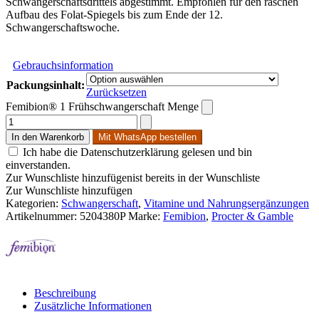
Schwangerschaftsdrittels abgestimmt. Empfohlen für den raschen
Aufbau des Folat-Spiegels bis zum Ende der 12.
Schwangerschaftswoche.
Gebrauchsinformation
Packungsinhalt:
Zurücksetzen
Femibion® 1 Frühschwangerschaft Menge
In den Warenkorb
Mit WhatsApp bestellen
Ich habe die Datenschutzerklärung gelesen und bin
einverstanden.
Zur Wunschliste hinzufügen
ist bereits in der Wunschliste
Zur Wunschliste hinzufügen
Kategorien:
Schwangerschaft
,
Vitamine und Nahrungsergänzungen
Artikelnummer:
5204380P
Marke:
Femibion
,
Procter & Gamble
Beschreibung
Zusätzliche Informationen