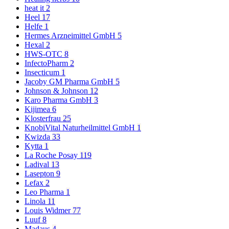
heat it
2
Heel
17
Helfe
1
Hermes Arzneimittel GmbH
5
Hexal
2
HWS-OTC
8
InfectoPharm
2
Insecticum
1
Jacoby GM Pharma GmbH
5
Johnson & Johnson
12
Karo Pharma GmbH
3
Kijimea
6
Klosterfrau
25
KnobiVital Naturheilmittel GmbH
1
Kwizda
33
Kytta
1
La Roche Posay
119
Ladival
13
Lasepton
9
Lefax
2
Leo Pharma
1
Linola
11
Louis Widmer
77
Luuf
8
Madaus
4