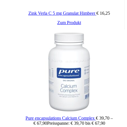
Zink Verla C 5 mg Granulat Himbeer
€
16,25
28 Stück, 56 Stück
Packungsinhalt:
Zum Produkt
Pure encapsulations Calcium Complex
€
39,70
–
€
67,90
Preisspanne: € 39,70 bis € 67,90