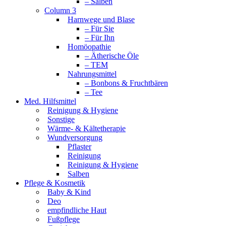
– Salben
Column 3
Harnwege und Blase
– Für Sie
– Für Ihn
Homöopathie
– Ätherische Öle
– TEM
Nahrungsmittel
– Bonbons & Fruchtbären
– Tee
Med. Hilfsmittel
Reinigung & Hygiene
Sonstige
Wärme- & Kältetherapie
Wundversorgung
Pflaster
Reinigung
Reinigung & Hygiene
Salben
Pflege & Kosmetik
Baby & Kind
Deo
empfindliche Haut
Fußpflege