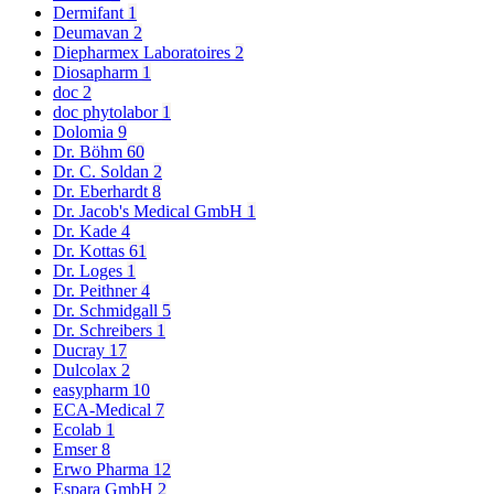
Dermifant
1
Deumavan
2
Diepharmex Laboratoires
2
Diosapharm
1
doc
2
doc phytolabor
1
Dolomia
9
Dr. Böhm
60
Dr. C. Soldan
2
Dr. Eberhardt
8
Dr. Jacob's Medical GmbH
1
Dr. Kade
4
Dr. Kottas
61
Dr. Loges
1
Dr. Peithner
4
Dr. Schmidgall
5
Dr. Schreibers
1
Ducray
17
Dulcolax
2
easypharm
10
ECA-Medical
7
Ecolab
1
Emser
8
Erwo Pharma
12
Espara GmbH
2