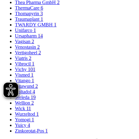
Thea Pharma GmbH
2
ThermaCare
6
Thomapyrin
3
Traumaplant
1
TWARDY GMBH
1
Unifarco
1
Ursapharm
14
Vagisan
2
Venostasin
2
Vertigoheel
2
Viatris
2
Vibrocil
1
Vichy
101
Vismed
1
Vitango
1
Vitawund
2
Voltadol
4
Weleda
19
Wellion
2
Wick
11
Wurzeltod
1
Yomogi
1
Yuicy
4
Zinkorotat-Pos
1