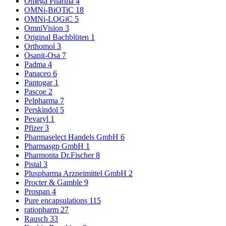
Omega Pharma
4
OMNi-BiOTiC
18
OMNi-LOGiC
5
OmniVision
3
Original Bachblüten
1
Orthomol
3
Osanit-Osa
7
Padma
4
Panaceo
6
Pantogar
1
Pascoe
2
Pelpharma
7
Perskindol
5
Pevaryl
1
Pfizer
3
Pharmaselect Handels GmbH
6
Pharmasgp GmbH
1
Pharmonta Dr.Fischer
8
Pistal
3
Pluspharma Arzneimittel GmbH
2
Procter & Gamble
9
Prospan
4
Pure encapsulations
115
ratiopharm
27
Rausch
33