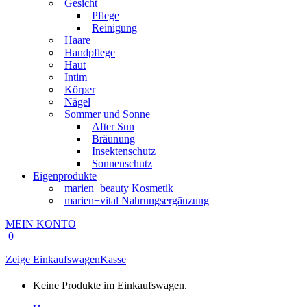
Gesicht
Pflege
Reinigung
Haare
Handpflege
Haut
Intim
Körper
Nägel
Sommer und Sonne
After Sun
Bräunung
Insektenschutz
Sonnenschutz
Eigenprodukte
marien+beauty Kosmetik
marien+vital Nahrungsergänzung
MEIN KONTO
0
Zeige Einkaufswagen
Kasse
Keine Produkte im Einkaufswagen.