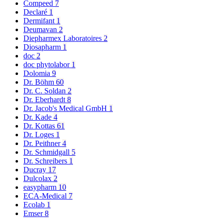
Compeed
7
Declaré
1
Dermifant
1
Deumavan
2
Diepharmex Laboratoires
2
Diosapharm
1
doc
2
doc phytolabor
1
Dolomia
9
Dr. Böhm
60
Dr. C. Soldan
2
Dr. Eberhardt
8
Dr. Jacob's Medical GmbH
1
Dr. Kade
4
Dr. Kottas
61
Dr. Loges
1
Dr. Peithner
4
Dr. Schmidgall
5
Dr. Schreibers
1
Ducray
17
Dulcolax
2
easypharm
10
ECA-Medical
7
Ecolab
1
Emser
8