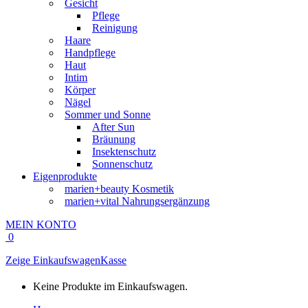
Gesicht
Pflege
Reinigung
Haare
Handpflege
Haut
Intim
Körper
Nägel
Sommer und Sonne
After Sun
Bräunung
Insektenschutz
Sonnenschutz
Eigenprodukte
marien+beauty Kosmetik
marien+vital Nahrungsergänzung
MEIN KONTO
0
Zeige Einkaufswagen
Kasse
Keine Produkte im Einkaufswagen.