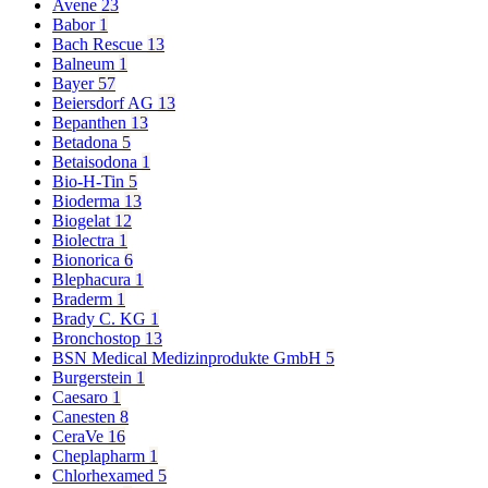
Avene
23
Babor
1
Bach Rescue
13
Balneum
1
Bayer
57
Beiersdorf AG
13
Bepanthen
13
Betadona
5
Betaisodona
1
Bio-H-Tin
5
Bioderma
13
Biogelat
12
Biolectra
1
Bionorica
6
Blephacura
1
Braderm
1
Brady C. KG
1
Bronchostop
13
BSN Medical Medizinprodukte GmbH
5
Burgerstein
1
Caesaro
1
Canesten
8
CeraVe
16
Cheplapharm
1
Chlorhexamed
5