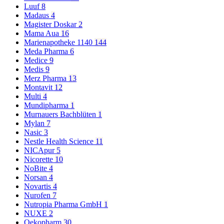
Luuf
8
Madaus
4
Magister Doskar
2
Mama Aua
16
Marienapotheke 1140
144
Meda Pharma
6
Medice
9
Medis
9
Merz Pharma
13
Montavit
12
Multi
4
Mundipharma
1
Murnauers Bachblüten
1
Mylan
7
Nasic
3
Nestle Health Science
11
NICApur
5
Nicorette
10
NoBite
4
Norsan
4
Novartis
4
Nurofen
7
Nutropia Pharma GmbH
1
NUXE
2
Oekopharm
30