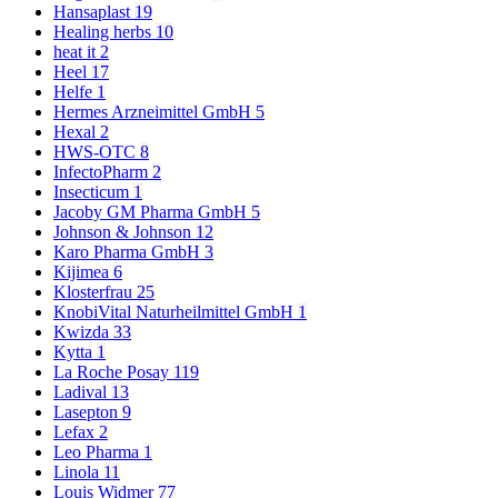
Hansaplast
19
Healing herbs
10
heat it
2
Heel
17
Helfe
1
Hermes Arzneimittel GmbH
5
Hexal
2
HWS-OTC
8
InfectoPharm
2
Insecticum
1
Jacoby GM Pharma GmbH
5
Johnson & Johnson
12
Karo Pharma GmbH
3
Kijimea
6
Klosterfrau
25
KnobiVital Naturheilmittel GmbH
1
Kwizda
33
Kytta
1
La Roche Posay
119
Ladival
13
Lasepton
9
Lefax
2
Leo Pharma
1
Linola
11
Louis Widmer
77