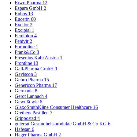
Erwo Pharma
12
Espara GmbH
2
Eubos
13
Eucerin
60
Excilor
2
Excipial
1
Femibion
4
Fenivir
2
Formoline
1
Frank&Co
3
Fresenius Kabi Austria
1
Frontline
13
Gall-Pharma GmbH
1
Gaviscon
3
Gebro Pharma
15
Genericon Pharma
17
Germania
8
Gerot Lannach
4
Gewußt wie
6
GlaxoSmithKline Consumer Healthcare
16
Grethers Pastillen
7
Grippostad
4
guterrat Gesundheitsprodukte GmbH & Co KG
6
Hafesan
6
Hager Pharma GmbH
2