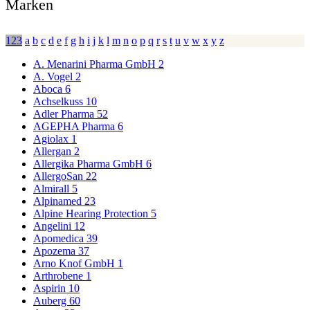
Marken
123
a
b
c
d
e
f
g
h
i
j
k
l
m
n
o
p
q
r
s
t
u
v
w
x
y
z
A. Menarini Pharma GmbH
2
A. Vogel
2
Aboca
6
Achselkuss
10
Adler Pharma
52
AGEPHA Pharma
6
Agiolax
1
Allergan
2
Allergika Pharma GmbH
6
AllergoSan
22
Almirall
5
Alpinamed
23
Alpine Hearing Protection
5
Angelini
12
Apomedica
39
Apozema
37
Arno Knof GmbH
1
Arthrobene
1
Aspirin
10
Auberg
60