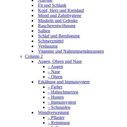
Allergie
Fit und Schlank
Kopf, Herz und Kreislauf
Mund und Zahnhygiene
Muskeln und Gelenke
Raucherentwöhnung
Salben
Schlaf und Beruhigung
Schmerzmittel
Verdauung
Vitamine und Nahrungsergänzungen
Column 2
Augen, Ohren und Nase
– Augen
– Nase
– Ohren
Erkältung und Immunsystem
– Fieber
– Halsschmerzen
– Husten
– Immunsystem
– Schnupfen
Wundversorgung
– Pflaster
– Reinigung