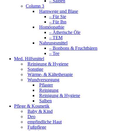
– Salben
Column 3
Harnwege und Blase
– Für Sie
– Für Ihn
Homöopathie
– Ätherische Öle
– TEM
Nahrungsmittel
– Bonbons & Fruchtbären
– Tee
Med. Hilfsmittel
Reinigung & Hygiene
Sonstige
Wärme- & Kältetherapie
Wundversorgung
Pflaster
Reinigung
Reinigung & Hygiene
Salben
Pflege & Kosmetik
Baby & Kind
Deo
empfindliche Haut
Fußpflege