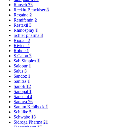
Rausch
33
Reckitt Benckiser
8
Regaine
2
Remifemin
2
Restaxil
3
Rhinospray
1
richter pharma
3
Riopan
2
Riviera
1
Rohde
1
S.Calon
3
Sab Simplex
1
Salopur
1
Salus
3
Sandoz
1
Sanitas
1
Sanofi
12
Sanopal
1
Sanostol
4
Sanova
76
Sanum Kehlbeck
1
Schülke
5
Schwabe
13
Sidroga Pharma
21