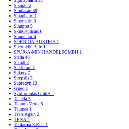
Sigmapharm
15
Sikapur
2
Similasan
38
Sinapharm
1
Sinomarin
3
Sinupret
5
SkinCeuticals
6
Sonnentor
6
SORBION AUSTRIA
1
SpermidineLife
1
SPUR-A-MIN HANDELSGMBH
1
Stada
40
Staudt
2
Sterillium
1
Stilaxx
7
Strepsils
3
Supradyn
13
syneo
1
Synformulas GmbH
1
Takeda
5
Tantum Verde
5
Taumea
1
Tears Again
2
TENA
4
Teofarma S.R.L.
1