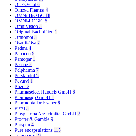
OLEOvital
6
Omega Pharma
4
OMNi-BiOTiC
18
OMNi-LOGiC
5
OmniVision
3
Original Bachblüten
1
Orthomol
3
Osanit-Osa
7
Padma
4
Panaceo
6
Pantogar
1
Pascoe
2
Pelpharma
7
Perskindol
5
Pevaryl
1
Pfizer
3
Pharmaselect Handels GmbH
6
Pharmasgp GmbH
1
Pharmonta Dr.Fischer
8
Pistal
3
Pluspharma Arzneimittel GmbH
2
Procter & Gamble
9
Prospan
4
Pure encapsulations
115
ratiopharm
27