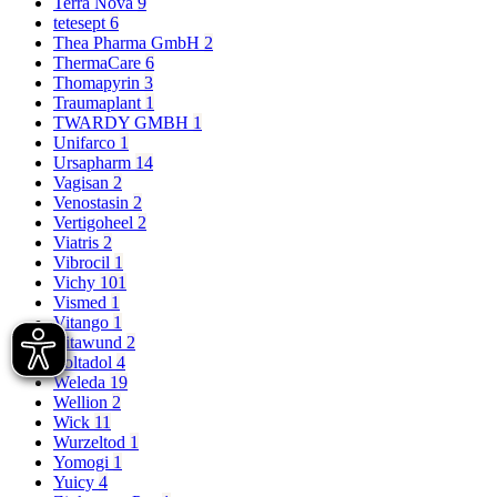
Terra Nova
9
tetesept
6
Thea Pharma GmbH
2
ThermaCare
6
Thomapyrin
3
Traumaplant
1
TWARDY GMBH
1
Unifarco
1
Ursapharm
14
Vagisan
2
Venostasin
2
Vertigoheel
2
Viatris
2
Vibrocil
1
Vichy
101
Vismed
1
Vitango
1
Vitawund
2
Voltadol
4
Weleda
19
Wellion
2
Wick
11
Wurzeltod
1
Yomogi
1
Yuicy
4