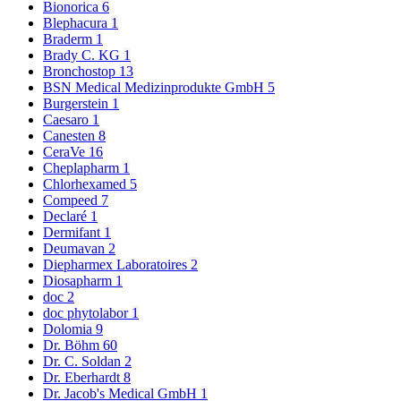
Bionorica
6
Blephacura
1
Braderm
1
Brady C. KG
1
Bronchostop
13
BSN Medical Medizinprodukte GmbH
5
Burgerstein
1
Caesaro
1
Canesten
8
CeraVe
16
Cheplapharm
1
Chlorhexamed
5
Compeed
7
Declaré
1
Dermifant
1
Deumavan
2
Diepharmex Laboratoires
2
Diosapharm
1
doc
2
doc phytolabor
1
Dolomia
9
Dr. Böhm
60
Dr. C. Soldan
2
Dr. Eberhardt
8
Dr. Jacob's Medical GmbH
1