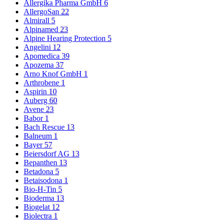
Allergika Pharma GmbH
6
AllergoSan
22
Almirall
5
Alpinamed
23
Alpine Hearing Protection
5
Angelini
12
Apomedica
39
Apozema
37
Arno Knof GmbH
1
Arthrobene
1
Aspirin
10
Auberg
60
Avene
23
Babor
1
Bach Rescue
13
Balneum
1
Bayer
57
Beiersdorf AG
13
Bepanthen
13
Betadona
5
Betaisodona
1
Bio-H-Tin
5
Bioderma
13
Biogelat
12
Biolectra
1