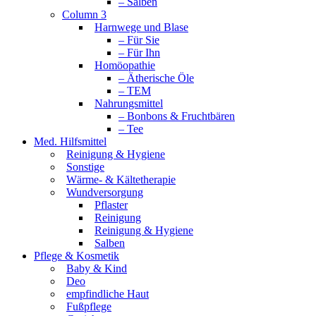
– Salben
Column 3
Harnwege und Blase
– Für Sie
– Für Ihn
Homöopathie
– Ätherische Öle
– TEM
Nahrungsmittel
– Bonbons & Fruchtbären
– Tee
Med. Hilfsmittel
Reinigung & Hygiene
Sonstige
Wärme- & Kältetherapie
Wundversorgung
Pflaster
Reinigung
Reinigung & Hygiene
Salben
Pflege & Kosmetik
Baby & Kind
Deo
empfindliche Haut
Fußpflege