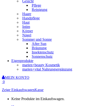
Gesicht
Pflege
Reinigung
Haare
Handpflege
Haut
Intim
Körper
Nägel
Sommer und Sonne
After Sun
Bräunung
Insektenschutz
Sonnenschutz
Eigenprodukte
marien+beauty Kosmetik
marien+vital Nahrungsergänzung
MEIN KONTO
0
Zeige Einkaufswagen
Kasse
Keine Produkte im Einkaufswagen.