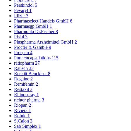
Perskindol
5
Pevaryl
1
Pfizer
3
Pharmaselect Handels GmbH
6
Pharmasgp GmbH
1
Pharmonta Dr.Fischer
8
Pistal
3
Pluspharma Arzneimittel GmbH
2
Procter & Gamble
9
Prospan
4
Pure encapsulations
115
ratiopharm
27
Rausch
33
Reckitt Benckiser
8
Regaine
2
Remifemin
2
Restaxil
3
Rhinospray
1
richter pharma
3
Riopan
2
Riviera
1
Rohde
1
S.Calon
3
Sab Simplex
1