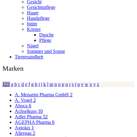
Gesicht
Gesichtspflege
Haare
Handpflege
Intim
Körper
Dusche
Pflege
Nägel
Sommer und Sonne
Tiergesundheit
Marken
123
a
b
c
d
e
f
g
h
i
j
k
l
m
n
o
p
q
r
s
t
u
v
w
x
y
z
A. Menarini Pharma GmbH
2
A. Vogel
2
Aboca
6
Achselkuss
10
Adler Pharma
52
AGEPHA Pharma
6
Agiolax
1
Allergan
2