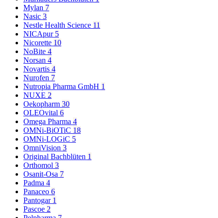
Mylan
7
Nasic
3
Nestle Health Science
11
NICApur
5
Nicorette
10
NoBite
4
Norsan
4
Novartis
4
Nurofen
7
Nutropia Pharma GmbH
1
NUXE
2
Oekopharm
30
OLEOvital
6
Omega Pharma
4
OMNi-BiOTiC
18
OMNi-LOGiC
5
OmniVision
3
Original Bachblüten
1
Orthomol
3
Osanit-Osa
7
Padma
4
Panaceo
6
Pantogar
1
Pascoe
2
Pelpharma
7