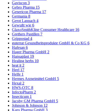
Gaviscon
3
Gebro Pharma
15
Genericon Pharma
17
Germania
8
Gerot Lannach
4
Gewußt wie
6
GlaxoSmithKline Consumer Healthcare
16
Grethers Pastillen
7
Grippostad
4
guterrat Gesundheitsprodukte GmbH & Co KG
6
Hafesan
6
Hager Pharma GmbH
2
Hansaplast
19
Healing herbs
10
heat it
2
Heel
17
Helfe
1
Hermes Arzneimittel GmbH
5
Hexal
2
HWS-OTC
8
InfectoPharm
2
Insecticum
1
Jacoby GM Pharma GmbH
5
Johnson & Johnson
12
Karo Pharma GmbH
3