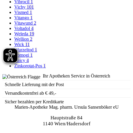
Vibrocil
1
Vichy
101
Vismed
1
Vitango
1
Vitawund
2
Voltadol
4
Weleda
19
Wellion
2
Wick
11
Wurzeltod
1
Yomogi
1
Yuicy
4
Zinkorotat-Pos
1
Ihr Apotheken Service in Österreich
Schnelle Lieferung mit der Post
Versandkostenfrei ab € 49,-
Sicher bezahlen per Kreditkarte
Marien-Apotheke Mag. pharm. Ursula Sansenböker eU
Hauptstraße 84
1140 Wien/Hadersdorf