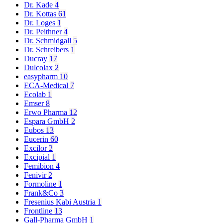
Dr. Kade
4
Dr. Kottas
61
Dr. Loges
1
Dr. Peithner
4
Dr. Schmidgall
5
Dr. Schreibers
1
Ducray
17
Dulcolax
2
easypharm
10
ECA-Medical
7
Ecolab
1
Emser
8
Erwo Pharma
12
Espara GmbH
2
Eubos
13
Eucerin
60
Excilor
2
Excipial
1
Femibion
4
Fenivir
2
Formoline
1
Frank&Co
3
Fresenius Kabi Austria
1
Frontline
13
Gall-Pharma GmbH
1