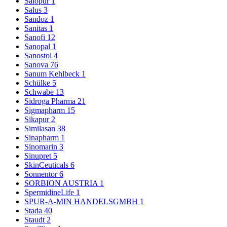
Salopur
1
Salus
3
Sandoz
1
Sanitas
1
Sanofi
12
Sanopal
1
Sanostol
4
Sanova
76
Sanum Kehlbeck
1
Schülke
5
Schwabe
13
Sidroga Pharma
21
Sigmapharm
15
Sikapur
2
Similasan
38
Sinapharm
1
Sinomarin
3
Sinupret
5
SkinCeuticals
6
Sonnentor
6
SORBION AUSTRIA
1
SpermidineLife
1
SPUR-A-MIN HANDELSGMBH
1
Stada
40
Staudt
2