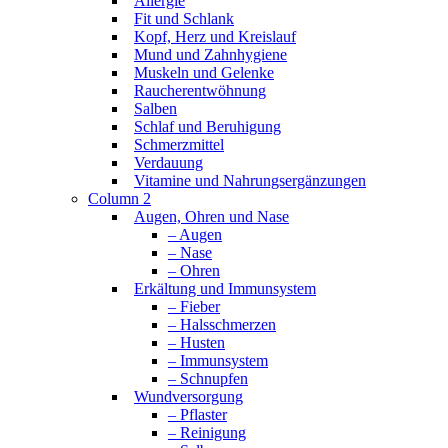
Allergie
Fit und Schlank
Kopf, Herz und Kreislauf
Mund und Zahnhygiene
Muskeln und Gelenke
Raucherentwöhnung
Salben
Schlaf und Beruhigung
Schmerzmittel
Verdauung
Vitamine und Nahrungsergänzungen
Column 2
Augen, Ohren und Nase
– Augen
– Nase
– Ohren
Erkältung und Immunsystem
– Fieber
– Halsschmerzen
– Husten
– Immunsystem
– Schnupfen
Wundversorgung
– Pflaster
– Reinigung