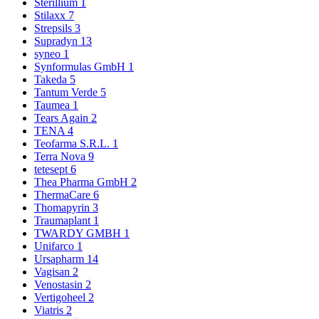
Sterillium
1
Stilaxx
7
Strepsils
3
Supradyn
13
syneo
1
Synformulas GmbH
1
Takeda
5
Tantum Verde
5
Taumea
1
Tears Again
2
TENA
4
Teofarma S.R.L.
1
Terra Nova
9
tetesept
6
Thea Pharma GmbH
2
ThermaCare
6
Thomapyrin
3
Traumaplant
1
TWARDY GMBH
1
Unifarco
1
Ursapharm
14
Vagisan
2
Venostasin
2
Vertigoheel
2
Viatris
2