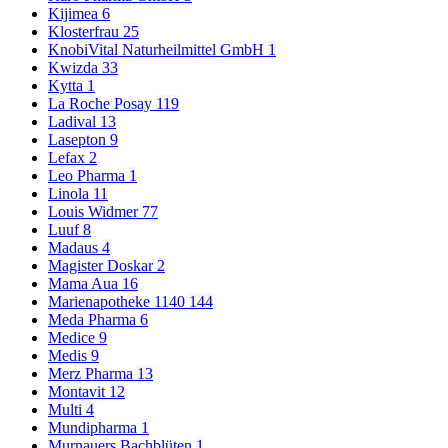
Kijimea
6
Klosterfrau
25
KnobiVital Naturheilmittel GmbH
1
Kwizda
33
Kytta
1
La Roche Posay
119
Ladival
13
Lasepton
9
Lefax
2
Leo Pharma
1
Linola
11
Louis Widmer
77
Luuf
8
Madaus
4
Magister Doskar
2
Mama Aua
16
Marienapotheke 1140
144
Meda Pharma
6
Medice
9
Medis
9
Merz Pharma
13
Montavit
12
Multi
4
Mundipharma
1
Murnauers Bachblüten
1