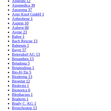
Angelini
12
Apomedica
39
Apozema
37
Arno Knof GmbH
1
Arthrobene
1
Aspirin
10
Auberg
60
Avene
23
Babor
1
Bach Rescue
13
Balneum
1
Bayer
57
Beiersdorf AG
13
Bepanthen
13
Betadona
5
Betaisodona
1
Bio-H-Tin
5
Bioderma
13
Biogelat
12
Biolectra
1
Bionorica
6
Blephacura
1
Braderm
1
Brady C. KG
1
Bronchostop
13