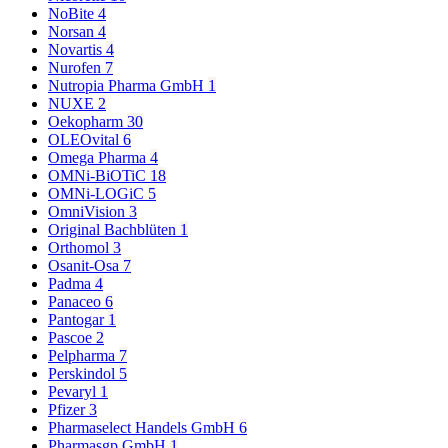
NoBite
4
Norsan
4
Novartis
4
Nurofen
7
Nutropia Pharma GmbH
1
NUXE
2
Oekopharm
30
OLEOvital
6
Omega Pharma
4
OMNi-BiOTiC
18
OMNi-LOGiC
5
OmniVision
3
Original Bachblüten
1
Orthomol
3
Osanit-Osa
7
Padma
4
Panaceo
6
Pantogar
1
Pascoe
2
Pelpharma
7
Perskindol
5
Pevaryl
1
Pfizer
3
Pharmaselect Handels GmbH
6
Pharmasgp GmbH
1