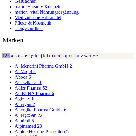
Gesundheit
marien+beauty Kosmetik
marien+vital Nahrungsergänzung
Medizinische Hilfsmittel
Pflege & Kosmetik
Tiergesundheit
Marken
123
a
b
c
d
e
f
g
h
i
j
k
l
m
n
o
p
q
r
s
t
u
v
w
x
y
z
A. Menarini Pharma GmbH
2
A. Vogel
2
Aboca
6
Achselkuss
10
Adler Pharma
52
AGEPHA Pharma
6
Agiolax
1
Allergan
2
Allergika Pharma GmbH
6
AllergoSan
22
Almirall
5
Alpinamed
23
Alpine Hearing Protection
5