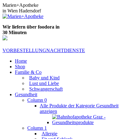
Zum
Marien+Apotheke
Inhalt
in Wien Hadersdorf
springen
Wir liefern über foodora in
30 Minuten
VORBESTELLUNG
NACHTDIENSTE
Home
Shop
Familie & Co
Baby und Kind
Lust und Liebe
Schwangerschaft
Gesundheit
Column 0
Alle Produkte der Kategorie Gesundheit
anzeigen
Column 1
Allergie