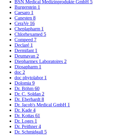
BSN Medical Medizinprodukte GmbH
5
Burgerstein
1
Caesaro
1
Canesten
8
CeraVe
16
Cheplapharm
1
Chlorhexamed
5
Compeed
7
Declaré
1
Dermifant
1
Deumavan
2
Diepharmex Laboratoires
2
Diosapharm
1
doc
2
doc phytolabor
1
Dolomia
9
Dr. Böhm
60
Dr. C. Soldan
2
Dr. Eberhardt
8
Dr. Jacob's Medical GmbH
1
Dr. Kade
4
Dr. Kottas
61
Dr. Loges
1
Dr. Peithner
4
Dr. Schmidgall
5