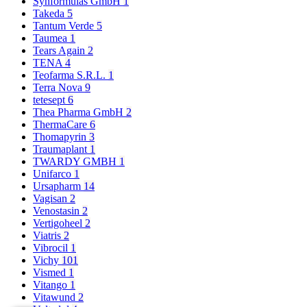
Synformulas GmbH
1
Takeda
5
Tantum Verde
5
Taumea
1
Tears Again
2
TENA
4
Teofarma S.R.L.
1
Terra Nova
9
tetesept
6
Thea Pharma GmbH
2
ThermaCare
6
Thomapyrin
3
Traumaplant
1
TWARDY GMBH
1
Unifarco
1
Ursapharm
14
Vagisan
2
Venostasin
2
Vertigoheel
2
Viatris
2
Vibrocil
1
Vichy
101
Vismed
1
Vitango
1
Vitawund
2