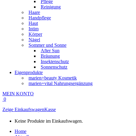
Pflege
Reinigung
Haare
Handpflege
Haut
Intim
Körper
Nägel
Sommer und Sonne
After Sun
Bräunung
Insektenschutz
Sonnenschutz
Eigenprodukte
marien+beauty Kosmetik
marien+vital Nahrungsergänzung
MEIN KONTO
0
Zeige Einkaufswagen
Kasse
Keine Produkte im Einkaufswagen.
Home