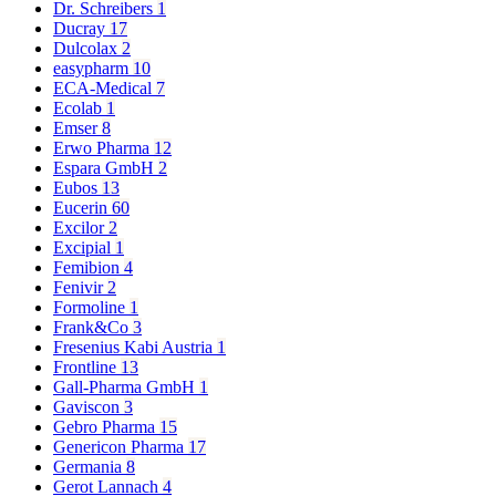
Dr. Schreibers
1
Ducray
17
Dulcolax
2
easypharm
10
ECA-Medical
7
Ecolab
1
Emser
8
Erwo Pharma
12
Espara GmbH
2
Eubos
13
Eucerin
60
Excilor
2
Excipial
1
Femibion
4
Fenivir
2
Formoline
1
Frank&Co
3
Fresenius Kabi Austria
1
Frontline
13
Gall-Pharma GmbH
1
Gaviscon
3
Gebro Pharma
15
Genericon Pharma
17
Germania
8
Gerot Lannach
4