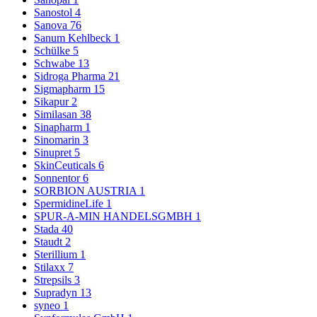
Sanostol
4
Sanova
76
Sanum Kehlbeck
1
Schülke
5
Schwabe
13
Sidroga Pharma
21
Sigmapharm
15
Sikapur
2
Similasan
38
Sinapharm
1
Sinomarin
3
Sinupret
5
SkinCeuticals
6
Sonnentor
6
SORBION AUSTRIA
1
SpermidineLife
1
SPUR-A-MIN HANDELSGMBH
1
Stada
40
Staudt
2
Sterillium
1
Stilaxx
7
Strepsils
3
Supradyn
13
syneo
1