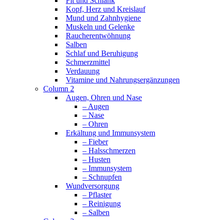
Fit und Schlank
Kopf, Herz und Kreislauf
Mund und Zahnhygiene
Muskeln und Gelenke
Raucherentwöhnung
Salben
Schlaf und Beruhigung
Schmerzmittel
Verdauung
Vitamine und Nahrungsergänzungen
Column 2
Augen, Ohren und Nase
– Augen
– Nase
– Ohren
Erkältung und Immunsystem
– Fieber
– Halsschmerzen
– Husten
– Immunsystem
– Schnupfen
Wundversorgung
– Pflaster
– Reinigung
– Salben