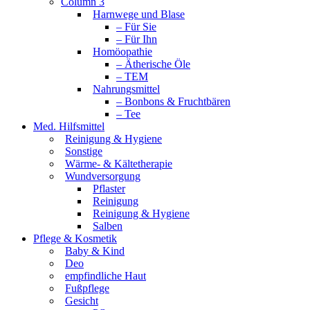
Column 3
Harnwege und Blase
– Für Sie
– Für Ihn
Homöopathie
– Ätherische Öle
– TEM
Nahrungsmittel
– Bonbons & Fruchtbären
– Tee
Med. Hilfsmittel
Reinigung & Hygiene
Sonstige
Wärme- & Kältetherapie
Wundversorgung
Pflaster
Reinigung
Reinigung & Hygiene
Salben
Pflege & Kosmetik
Baby & Kind
Deo
empfindliche Haut
Fußpflege
Gesicht