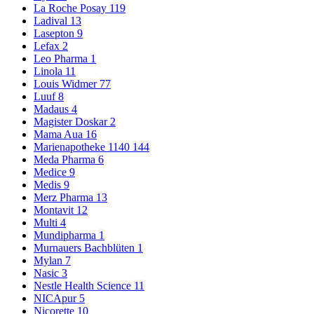
La Roche Posay
119
Ladival
13
Lasepton
9
Lefax
2
Leo Pharma
1
Linola
11
Louis Widmer
77
Luuf
8
Madaus
4
Magister Doskar
2
Mama Aua
16
Marienapotheke 1140
144
Meda Pharma
6
Medice
9
Medis
9
Merz Pharma
13
Montavit
12
Multi
4
Mundipharma
1
Murnauers Bachblüten
1
Mylan
7
Nasic
3
Nestle Health Science
11
NICApur
5
Nicorette
10