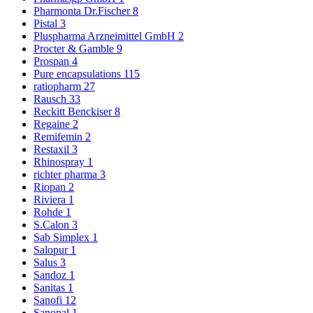
Pharmonta Dr.Fischer
8
Pistal
3
Pluspharma Arzneimittel GmbH
2
Procter & Gamble
9
Prospan
4
Pure encapsulations
115
ratiopharm
27
Rausch
33
Reckitt Benckiser
8
Regaine
2
Remifemin
2
Restaxil
3
Rhinospray
1
richter pharma
3
Riopan
2
Riviera
1
Rohde
1
S.Calon
3
Sab Simplex
1
Salopur
1
Salus
3
Sandoz
1
Sanitas
1
Sanofi
12
Sanopal
1