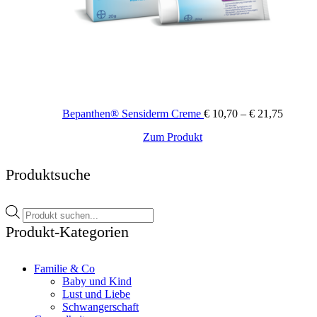
der
Produktseite
gewählt
werden
Preissp
Bepanthen® Sensiderm Creme
€
10,70
–
€
21,75
€ 10,70
Dieses
Zum Produkt
bis
Produkt
€ 21,75
weist
Produktsuche
mehrere
Varianten
auf.
Products
Die
search
Optionen
Produkt-Kategorien
können
auf
der
Familie & Co
Produktseite
Baby und Kind
gewählt
Lust und Liebe
werden
Schwangerschaft