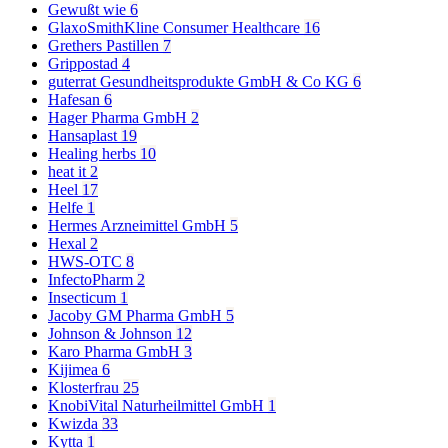
Gewußt wie
6
GlaxoSmithKline Consumer Healthcare
16
Grethers Pastillen
7
Grippostad
4
guterrat Gesundheitsprodukte GmbH & Co KG
6
Hafesan
6
Hager Pharma GmbH
2
Hansaplast
19
Healing herbs
10
heat it
2
Heel
17
Helfe
1
Hermes Arzneimittel GmbH
5
Hexal
2
HWS-OTC
8
InfectoPharm
2
Insecticum
1
Jacoby GM Pharma GmbH
5
Johnson & Johnson
12
Karo Pharma GmbH
3
Kijimea
6
Klosterfrau
25
KnobiVital Naturheilmittel GmbH
1
Kwizda
33
Kytta
1