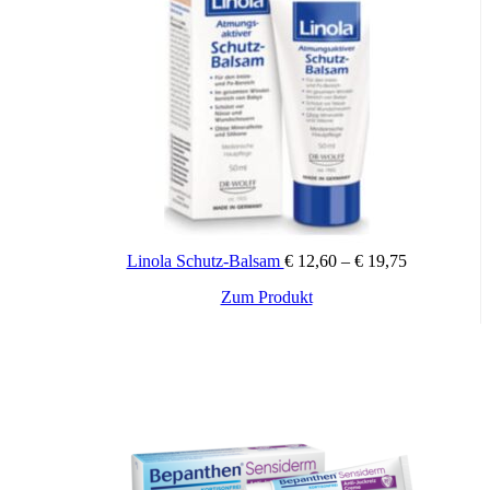
Preisspanne
Linola Schutz-Balsam
€
12,60
–
€
19,75
€ 12,60
Dieses
Zum Produkt
bis
Produkt
€ 19,75
weist
mehrere
Varianten
auf.
Die
Optionen
können
auf