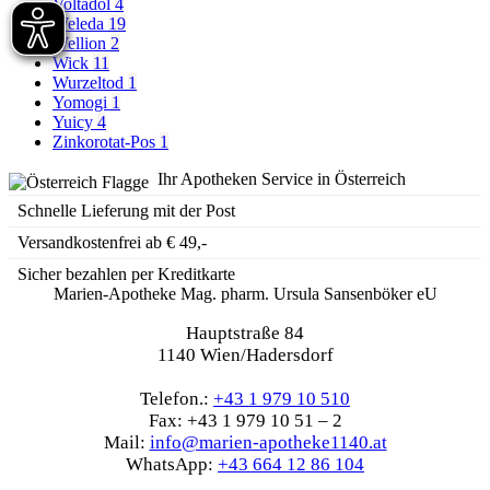
Voltadol
4
Weleda
19
Wellion
2
Wick
11
Wurzeltod
1
Yomogi
1
Yuicy
4
Zinkorotat-Pos
1
Ihr Apotheken Service in Österreich
Schnelle Lieferung mit der Post
Versandkostenfrei ab € 49,-
Sicher bezahlen per Kreditkarte
Marien-Apotheke Mag. pharm. Ursula Sansenböker eU
Hauptstraße 84
1140 Wien/Hadersdorf
Telefon.:
+43 1 979 10 510
Fax: +43 1 979 10 51 – 2
Mail:
info@marien-apotheke1140.at
WhatsApp:
+43 664 12 86 104