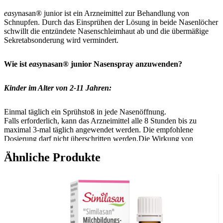
easy
nasan® junior ist ein Arzneimittel zur Behandlung von
Schnupfen. Durch das Einsprühen der Lösung in beide Nasenlöcher
schwillt die entzündete Nasenschleimhaut ab und die übermäßige
Sekretabsonderung wird vermindert.
Wie ist
easy
nasan® junior Nasenspray anzuwenden?
Kinder im Alter von 2-11 Jahren:
Einmal täglich ein Sprühstoß in jede Nasenöffnung.
Falls erforderlich, kann das Arzneimittel alle 8 Stunden bis zu
maximal 3-mal täglich angewendet werden. Die empfohlene
Dosierung darf nicht überschritten werden.Die Wirkung von
Xylometazolin beginnt 5 – 10 Minuten nach Anwendung und hält
Ähnliche Produkte
bis zu 10 Stunden an.
Eine Anwendungsdauer von 7 Tagen darf nicht überschritten
werden, da bei längerem Gebrauch eine Schwellung der
Nasenschleimhaut und eine trockene Entzündung der
Nasenschleimhaut mit Krusten- und Borkenbildung, auch nach
Beendigung der Behandlung, auftreten kann. Darüber hinaus kann