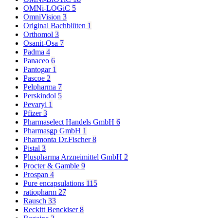
OMNi-LOGiC
5
OmniVision
3
Original Bachblüten
1
Orthomol
3
Osanit-Osa
7
Padma
4
Panaceo
6
Pantogar
1
Pascoe
2
Pelpharma
7
Perskindol
5
Pevaryl
1
Pfizer
3
Pharmaselect Handels GmbH
6
Pharmasgp GmbH
1
Pharmonta Dr.Fischer
8
Pistal
3
Pluspharma Arzneimittel GmbH
2
Procter & Gamble
9
Prospan
4
Pure encapsulations
115
ratiopharm
27
Rausch
33
Reckitt Benckiser
8