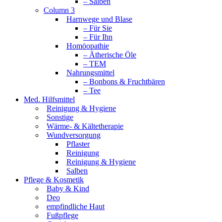
– Salben
Column 3
Harnwege und Blase
– Für Sie
– Für Ihn
Homöopathie
– Ätherische Öle
– TEM
Nahrungsmittel
– Bonbons & Fruchtbären
– Tee
Med. Hilfsmittel
Reinigung & Hygiene
Sonstige
Wärme- & Kältetherapie
Wundversorgung
Pflaster
Reinigung
Reinigung & Hygiene
Salben
Pflege & Kosmetik
Baby & Kind
Deo
empfindliche Haut
Fußpflege