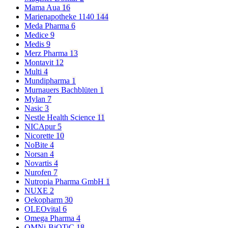
Mama Aua
16
Marienapotheke 1140
144
Meda Pharma
6
Medice
9
Medis
9
Merz Pharma
13
Montavit
12
Multi
4
Mundipharma
1
Murnauers Bachblüten
1
Mylan
7
Nasic
3
Nestle Health Science
11
NICApur
5
Nicorette
10
NoBite
4
Norsan
4
Novartis
4
Nurofen
7
Nutropia Pharma GmbH
1
NUXE
2
Oekopharm
30
OLEOvital
6
Omega Pharma
4
OMNi-BiOTiC
18