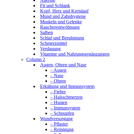
Allergie
Fit und Schlank
Kopf, Herz und Kreislauf
Mund und Zahnhygiene
Muskeln und Gelenke
Raucherentwöhnung
Salben
Schlaf und Beruhigung
Schmerzmittel
Verdauung
Vitamine und Nahrungsergänzungen
Column 2
Augen, Ohren und Nase
– Augen
– Nase
– Ohren
Erkältung und Immunsystem
– Fieber
– Halsschmerzen
– Husten
– Immunsystem
– Schnupfen
Wundversorgung
– Pflaster
– Reinigung