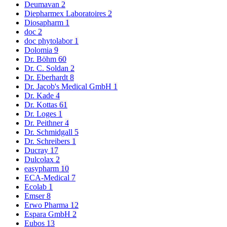
Deumavan
2
Diepharmex Laboratoires
2
Diosapharm
1
doc
2
doc phytolabor
1
Dolomia
9
Dr. Böhm
60
Dr. C. Soldan
2
Dr. Eberhardt
8
Dr. Jacob's Medical GmbH
1
Dr. Kade
4
Dr. Kottas
61
Dr. Loges
1
Dr. Peithner
4
Dr. Schmidgall
5
Dr. Schreibers
1
Ducray
17
Dulcolax
2
easypharm
10
ECA-Medical
7
Ecolab
1
Emser
8
Erwo Pharma
12
Espara GmbH
2
Eubos
13