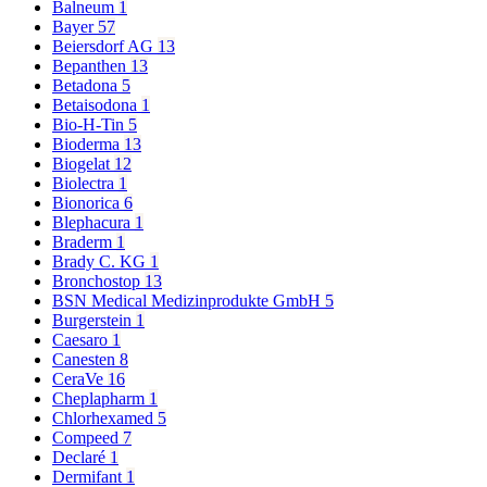
Balneum
1
Bayer
57
Beiersdorf AG
13
Bepanthen
13
Betadona
5
Betaisodona
1
Bio-H-Tin
5
Bioderma
13
Biogelat
12
Biolectra
1
Bionorica
6
Blephacura
1
Braderm
1
Brady C. KG
1
Bronchostop
13
BSN Medical Medizinprodukte GmbH
5
Burgerstein
1
Caesaro
1
Canesten
8
CeraVe
16
Cheplapharm
1
Chlorhexamed
5
Compeed
7
Declaré
1
Dermifant
1