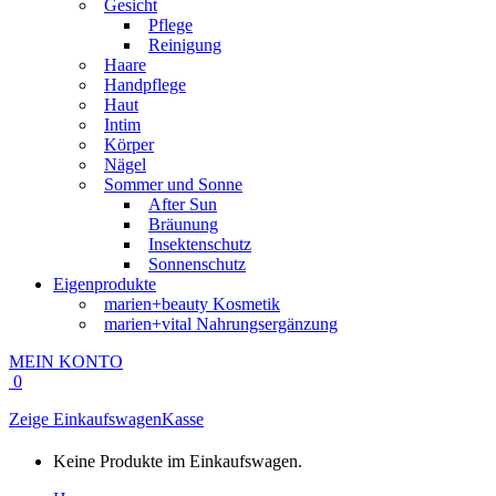
Gesicht
Pflege
Reinigung
Haare
Handpflege
Haut
Intim
Körper
Nägel
Sommer und Sonne
After Sun
Bräunung
Insektenschutz
Sonnenschutz
Eigenprodukte
marien+beauty Kosmetik
marien+vital Nahrungsergänzung
MEIN KONTO
0
Zeige Einkaufswagen
Kasse
Keine Produkte im Einkaufswagen.