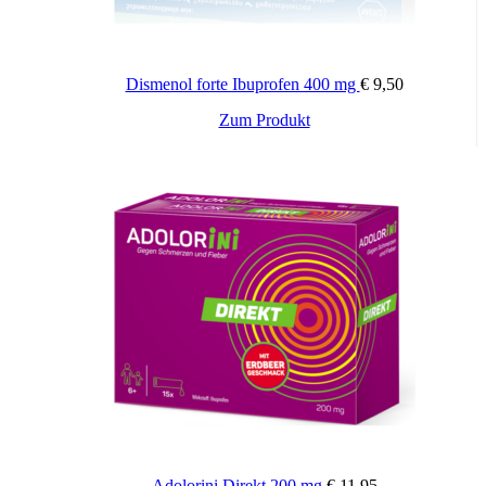
Verarbeitungshilfsstoffe:
Triglyceride (mittelkettig), Lecithin (E322)
Dismenol forte Ibuprofen 400 mg
€
9,50
Zum Produkt
Wichtige Hinweise:
Zugelassenes Arzneimittel: Zu Risiken und Nebenwirkungen lesen
Sie die Packungsbeilage und fragen Sie Ihren Arzt oder Apotheker.
Die angegebene empfohlene Tagesdosis nicht überschreiten. Für
Kinder unerreichbar aufbewahren.
Zusätzliche Informationen
20 Stück, 40 Stück
Packungsinhalt:
Adolorini Direkt 200 mg
€
11,95