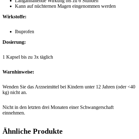
Langanhaltende Wirkung bis zu 6 Stunden
Kann auf nüchternen Magen eingenommen werden
Wirkstoffe:
Ibuprofen
Dosierung:
1 Kapsel bis zu 3x täglich
Warnhinweise:
Wenden Sie das Arzneimittel bei Kindern unter 12 Jahren (oder <40
kg) nicht an.
Nicht in den letzten drei Monaten einer Schwangerschaft
einnehmen.
Weitere Warnhinweise können Sie der Gebrauchsanweisung
Ähnliche Produkte
entnehmen.