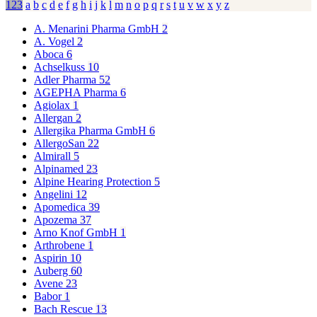
123
a
b
c
d
e
f
g
h
i
j
k
l
m
n
o
p
q
r
s
t
u
v
w
x
y
z
A. Menarini Pharma GmbH
2
A. Vogel
2
Aboca
6
Achselkuss
10
Adler Pharma
52
AGEPHA Pharma
6
Agiolax
1
Allergan
2
Allergika Pharma GmbH
6
AllergoSan
22
Almirall
5
Alpinamed
23
Alpine Hearing Protection
5
Angelini
12
Apomedica
39
Apozema
37
Arno Knof GmbH
1
Arthrobene
1
Aspirin
10
Auberg
60
Avene
23
Babor
1
Bach Rescue
13