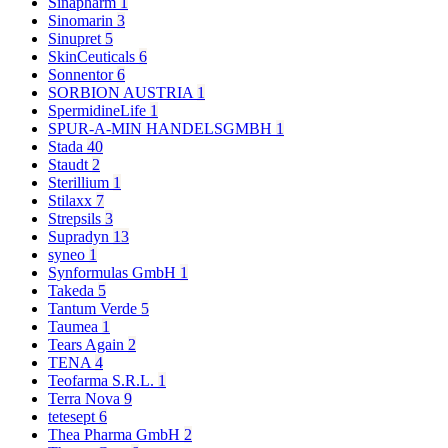
Sinapharm
1
Sinomarin
3
Sinupret
5
SkinCeuticals
6
Sonnentor
6
SORBION AUSTRIA
1
SpermidineLife
1
SPUR-A-MIN HANDELSGMBH
1
Stada
40
Staudt
2
Sterillium
1
Stilaxx
7
Strepsils
3
Supradyn
13
syneo
1
Synformulas GmbH
1
Takeda
5
Tantum Verde
5
Taumea
1
Tears Again
2
TENA
4
Teofarma S.R.L.
1
Terra Nova
9
tetesept
6
Thea Pharma GmbH
2