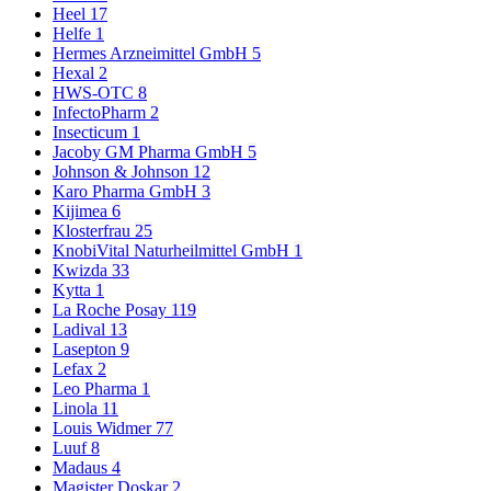
Heel
17
Helfe
1
Hermes Arzneimittel GmbH
5
Hexal
2
HWS-OTC
8
InfectoPharm
2
Insecticum
1
Jacoby GM Pharma GmbH
5
Johnson & Johnson
12
Karo Pharma GmbH
3
Kijimea
6
Klosterfrau
25
KnobiVital Naturheilmittel GmbH
1
Kwizda
33
Kytta
1
La Roche Posay
119
Ladival
13
Lasepton
9
Lefax
2
Leo Pharma
1
Linola
11
Louis Widmer
77
Luuf
8
Madaus
4
Magister Doskar
2