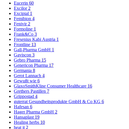
Eucerin
60
Excilor
2
Excipial
1
Femibion
4
Fenivir
2
Formoline
1
Frank&Co
3
Fresenius Kabi Austria
1
Frontline
13
Gall-Pharma GmbH
1
Gaviscon
3
Gebro Pharma
15
Genericon Pharma
17
Germania
8
Gerot Lannach
4
Gewußt wie
6
GlaxoSmithKline Consumer Healthcare
16
Grethers Pastillen
7
Grippostad
4
guterrat Gesundheitsprodukte GmbH & Co KG
6
Hafesan
6
Hager Pharma GmbH
2
Hansaplast
19
Healing herbs
10
heat it
2