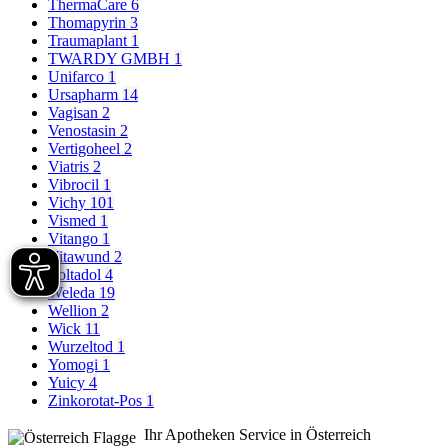
ThermaCare
6
Thomapyrin
3
Traumaplant
1
TWARDY GMBH
1
Unifarco
1
Ursapharm
14
Vagisan
2
Venostasin
2
Vertigoheel
2
Viatris
2
Vibrocil
1
Vichy
101
Vismed
1
Vitango
1
Vitawund
2
Voltadol
4
Weleda
19
Wellion
2
Wick
11
Wurzeltod
1
Yomogi
1
Yuicy
4
Zinkorotat-Pos
1
Ihr Apotheken Service in Österreich