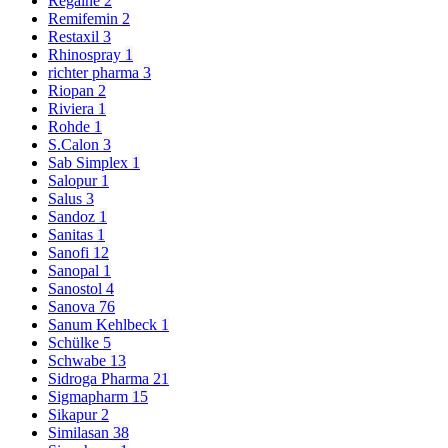
Regaine
2
Remifemin
2
Restaxil
3
Rhinospray
1
richter pharma
3
Riopan
2
Riviera
1
Rohde
1
S.Calon
3
Sab Simplex
1
Salopur
1
Salus
3
Sandoz
1
Sanitas
1
Sanofi
12
Sanopal
1
Sanostol
4
Sanova
76
Sanum Kehlbeck
1
Schülke
5
Schwabe
13
Sidroga Pharma
21
Sigmapharm
15
Sikapur
2
Similasan
38