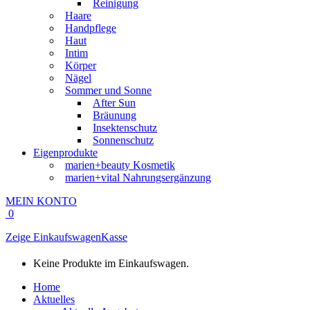
Reinigung
Haare
Handpflege
Haut
Intim
Körper
Nägel
Sommer und Sonne
After Sun
Bräunung
Insektenschutz
Sonnenschutz
Eigenprodukte
marien+beauty Kosmetik
marien+vital Nahrungsergänzung
MEIN KONTO
0
Zeige Einkaufswagen
Kasse
Keine Produkte im Einkaufswagen.
Home
Aktuelles