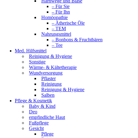
Harnwege und Blase
– Für Sie
– Für Ihn
Homöopathie
– Ätherische Öle
– TEM
Nahrungsmittel
– Bonbons & Fruchtbären
– Tee
Med. Hilfsmittel
Reinigung & Hygiene
Sonstige
Wärme- & Kältetherapie
Wundversorgung
Pflaster
Reinigung
Reinigung & Hygiene
Salben
Pflege & Kosmetik
Baby & Kind
Deo
empfindliche Haut
Fußpflege
Gesicht
Pflege