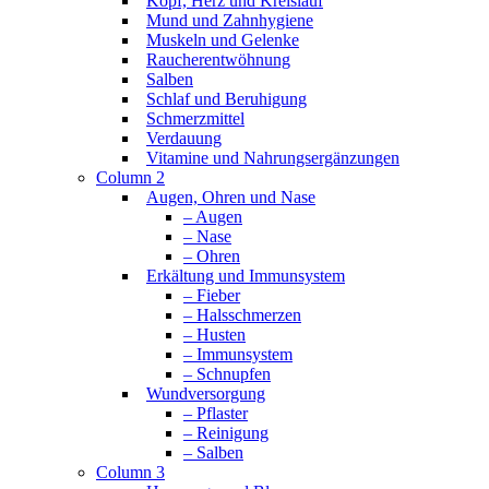
Kopf, Herz und Kreislauf
Mund und Zahnhygiene
Muskeln und Gelenke
Raucherentwöhnung
Salben
Schlaf und Beruhigung
Schmerzmittel
Verdauung
Vitamine und Nahrungsergänzungen
Column 2
Augen, Ohren und Nase
– Augen
– Nase
– Ohren
Erkältung und Immunsystem
– Fieber
– Halsschmerzen
– Husten
– Immunsystem
– Schnupfen
Wundversorgung
– Pflaster
– Reinigung
– Salben
Column 3