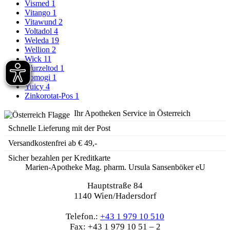
Vismed
1
Vitango
1
Vitawund
2
Voltadol
4
Weleda
19
Wellion
2
Wick
11
Wurzeltod
1
Yomogi
1
Yuicy
4
Zinkorotat-Pos
1
Ihr Apotheken Service in Österreich
Schnelle Lieferung mit der Post
Versandkostenfrei ab € 49,-
Sicher bezahlen per Kreditkarte
Marien-Apotheke Mag. pharm. Ursula Sansenböker eU
Hauptstraße 84
1140 Wien/Hadersdorf
Telefon.:
+43 1 979 10 510
Fax: +43 1 979 10 51 – 2