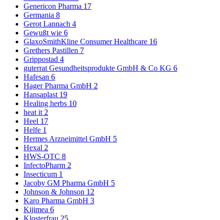
Genericon Pharma
17
Germania
8
Gerot Lannach
4
Gewußt wie
6
GlaxoSmithKline Consumer Healthcare
16
Grethers Pastillen
7
Grippostad
4
guterrat Gesundheitsprodukte GmbH & Co KG
6
Hafesan
6
Hager Pharma GmbH
2
Hansaplast
19
Healing herbs
10
heat it
2
Heel
17
Helfe
1
Hermes Arzneimittel GmbH
5
Hexal
2
HWS-OTC
8
InfectoPharm
2
Insecticum
1
Jacoby GM Pharma GmbH
5
Johnson & Johnson
12
Karo Pharma GmbH
3
Kijimea
6
Klosterfrau
25