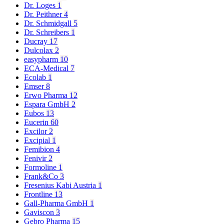
Dr. Loges
1
Dr. Peithner
4
Dr. Schmidgall
5
Dr. Schreibers
1
Ducray
17
Dulcolax
2
easypharm
10
ECA-Medical
7
Ecolab
1
Emser
8
Erwo Pharma
12
Espara GmbH
2
Eubos
13
Eucerin
60
Excilor
2
Excipial
1
Femibion
4
Fenivir
2
Formoline
1
Frank&Co
3
Fresenius Kabi Austria
1
Frontline
13
Gall-Pharma GmbH
1
Gaviscon
3
Gebro Pharma
15