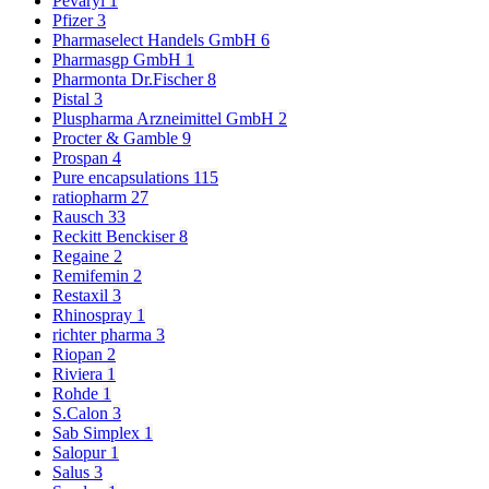
Pevaryl
1
Pfizer
3
Pharmaselect Handels GmbH
6
Pharmasgp GmbH
1
Pharmonta Dr.Fischer
8
Pistal
3
Pluspharma Arzneimittel GmbH
2
Procter & Gamble
9
Prospan
4
Pure encapsulations
115
ratiopharm
27
Rausch
33
Reckitt Benckiser
8
Regaine
2
Remifemin
2
Restaxil
3
Rhinospray
1
richter pharma
3
Riopan
2
Riviera
1
Rohde
1
S.Calon
3
Sab Simplex
1
Salopur
1
Salus
3