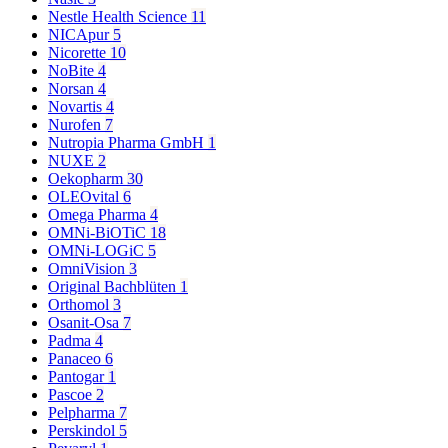
Nestle Health Science
11
NICApur
5
Nicorette
10
NoBite
4
Norsan
4
Novartis
4
Nurofen
7
Nutropia Pharma GmbH
1
NUXE
2
Oekopharm
30
OLEOvital
6
Omega Pharma
4
OMNi-BiOTiC
18
OMNi-LOGiC
5
OmniVision
3
Original Bachblüten
1
Orthomol
3
Osanit-Osa
7
Padma
4
Panaceo
6
Pantogar
1
Pascoe
2
Pelpharma
7
Perskindol
5