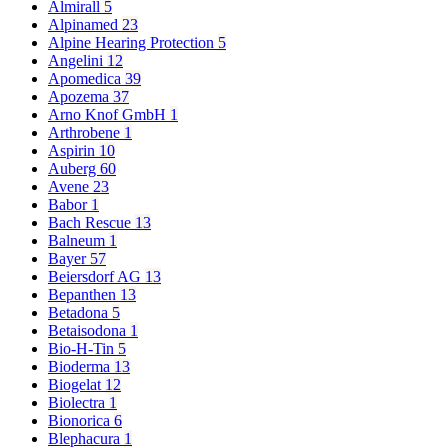
Almirall
5
Alpinamed
23
Alpine Hearing Protection
5
Angelini
12
Apomedica
39
Apozema
37
Arno Knof GmbH
1
Arthrobene
1
Aspirin
10
Auberg
60
Avene
23
Babor
1
Bach Rescue
13
Balneum
1
Bayer
57
Beiersdorf AG
13
Bepanthen
13
Betadona
5
Betaisodona
1
Bio-H-Tin
5
Bioderma
13
Biogelat
12
Biolectra
1
Bionorica
6
Blephacura
1