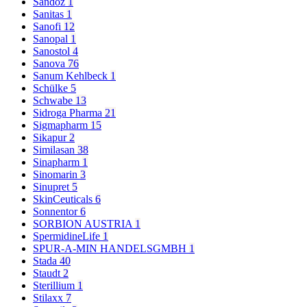
Sandoz
1
Sanitas
1
Sanofi
12
Sanopal
1
Sanostol
4
Sanova
76
Sanum Kehlbeck
1
Schülke
5
Schwabe
13
Sidroga Pharma
21
Sigmapharm
15
Sikapur
2
Similasan
38
Sinapharm
1
Sinomarin
3
Sinupret
5
SkinCeuticals
6
Sonnentor
6
SORBION AUSTRIA
1
SpermidineLife
1
SPUR-A-MIN HANDELSGMBH
1
Stada
40
Staudt
2
Sterillium
1
Stilaxx
7