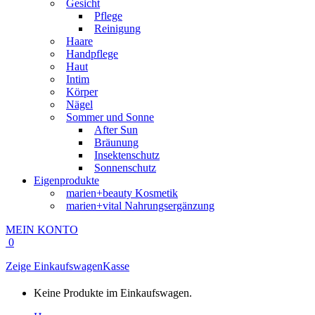
Gesicht
Pflege
Reinigung
Haare
Handpflege
Haut
Intim
Körper
Nägel
Sommer und Sonne
After Sun
Bräunung
Insektenschutz
Sonnenschutz
Eigenprodukte
marien+beauty Kosmetik
marien+vital Nahrungsergänzung
MEIN KONTO
0
Zeige Einkaufswagen
Kasse
Keine Produkte im Einkaufswagen.