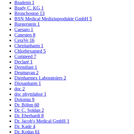
Braderm
1
Brady C. KG
1
Bronchostop
13
BSN Medical Medizinprodukte GmbH
5
Burgerstein
1
Caesaro
1
Canesten
8
CeraVe
16
Cheplapharm
1
Chlorhexamed
5
Compeed
7
Declaré
1
Dermifant
1
Deumavan
2
Diepharmex Laboratoires
2
Diosapharm
1
doc
2
doc phytolabor
1
Dolomia
9
Dr. Böhm
60
Dr. C. Soldan
2
Dr. Eberhardt
8
Dr. Jacob's Medical GmbH
1
Dr. Kade
4
Dr. Kottas
61