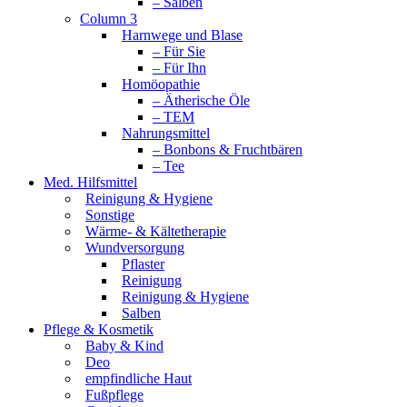
– Salben
Column 3
Harnwege und Blase
– Für Sie
– Für Ihn
Homöopathie
– Ätherische Öle
– TEM
Nahrungsmittel
– Bonbons & Fruchtbären
– Tee
Med. Hilfsmittel
Reinigung & Hygiene
Sonstige
Wärme- & Kältetherapie
Wundversorgung
Pflaster
Reinigung
Reinigung & Hygiene
Salben
Pflege & Kosmetik
Baby & Kind
Deo
empfindliche Haut
Fußpflege