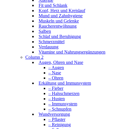
Allergie
Fit und Schlank
Kopf, Herz und Kreislauf
Mund und Zahnhygiene
Muskeln und Gelenke
Raucherentwöhnung
Salben
Schlaf und Beruhigung
Schmerzmittel
Verdauung
Vitamine und Nahrungsergänzungen
Column 2
Augen, Ohren und Nase
– Augen
– Nase
– Ohren
Erkältung und Immunsystem
– Fieber
– Halsschmerzen
– Husten
– Immunsystem
– Schnupfen
Wundversorgung
– Pflaster
– Reinigung