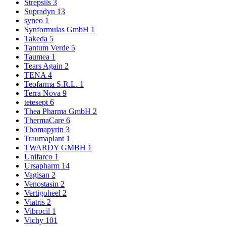
Strepsils
3
Supradyn
13
syneo
1
Synformulas GmbH
1
Takeda
5
Tantum Verde
5
Taumea
1
Tears Again
2
TENA
4
Teofarma S.R.L.
1
Terra Nova
9
tetesept
6
Thea Pharma GmbH
2
ThermaCare
6
Thomapyrin
3
Traumaplant
1
TWARDY GMBH
1
Unifarco
1
Ursapharm
14
Vagisan
2
Venostasin
2
Vertigoheel
2
Viatris
2
Vibrocil
1
Vichy
101