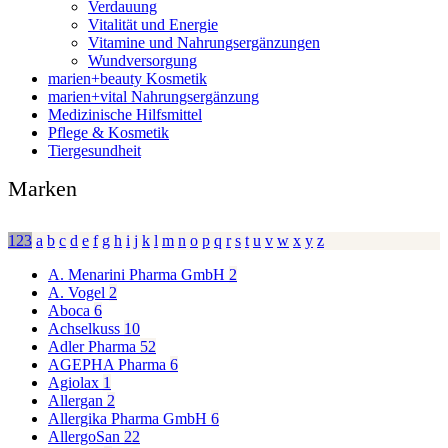
Verdauung
Vitalität und Energie
Vitamine und Nahrungsergänzungen
Wundversorgung
marien+beauty Kosmetik
marien+vital Nahrungsergänzung
Medizinische Hilfsmittel
Pflege & Kosmetik
Tiergesundheit
Marken
123
a
b
c
d
e
f
g
h
i
j
k
l
m
n
o
p
q
r
s
t
u
v
w
x
y
z
A. Menarini Pharma GmbH
2
A. Vogel
2
Aboca
6
Achselkuss
10
Adler Pharma
52
AGEPHA Pharma
6
Agiolax
1
Allergan
2
Allergika Pharma GmbH
6
AllergoSan
22