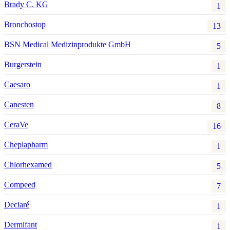
Brady C. KG
1
Bronchostop
13
BSN Medical Medizinprodukte GmbH
5
Burgerstein
1
Caesaro
1
Canesten
8
CeraVe
16
Cheplapharm
1
Chlorhexamed
5
Compeed
7
Declaré
1
Dermifant
1