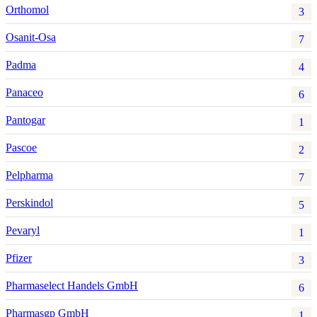
Orthomol
3
Osanit-Osa
7
Padma
4
Panaceo
6
Pantogar
1
Pascoe
2
Pelpharma
7
Perskindol
5
Pevaryl
1
Pfizer
3
Pharmaselect Handels GmbH
6
Pharmasgp GmbH
1