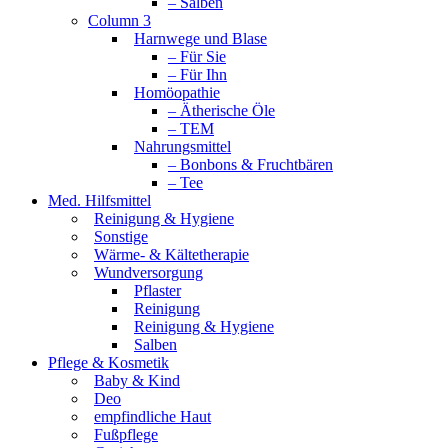
– Salben
Column 3
Harnwege und Blase
– Für Sie
– Für Ihn
Homöopathie
– Ätherische Öle
– TEM
Nahrungsmittel
– Bonbons & Fruchtbären
– Tee
Med. Hilfsmittel
Reinigung & Hygiene
Sonstige
Wärme- & Kältetherapie
Wundversorgung
Pflaster
Reinigung
Reinigung & Hygiene
Salben
Pflege & Kosmetik
Baby & Kind
Deo
empfindliche Haut
Fußpflege