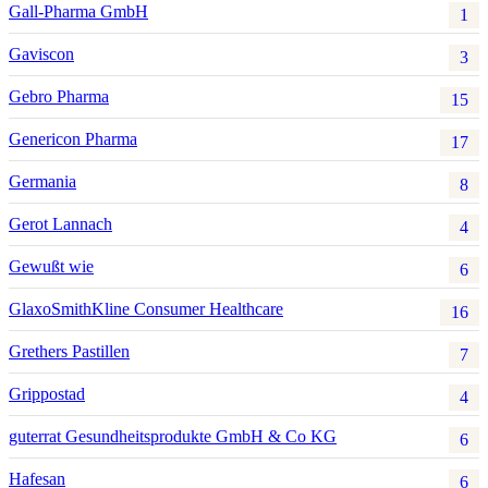
Gall-Pharma GmbH
1
Gaviscon
3
Gebro Pharma
15
Genericon Pharma
17
Germania
8
Gerot Lannach
4
Gewußt wie
6
GlaxoSmithKline Consumer Healthcare
16
Grethers Pastillen
7
Grippostad
4
guterrat Gesundheitsprodukte GmbH & Co KG
6
Hafesan
6