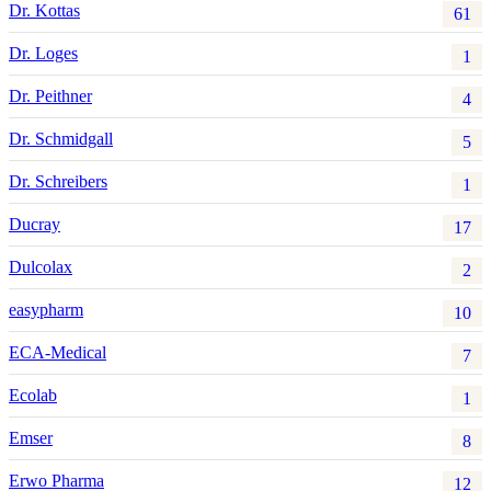
Dr. Kottas
61
Dr. Loges
1
Dr. Peithner
4
Dr. Schmidgall
5
Dr. Schreibers
1
Ducray
17
Dulcolax
2
easypharm
10
ECA-Medical
7
Ecolab
1
Emser
8
Erwo Pharma
12