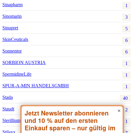
Sinapharm
1
Sinomarin
3
Sinupret
5
SkinCeuticals
6
Sonnentor
6
SORBION AUSTRIA
1
SpermidineLife
1
SPUR-A-MIN HANDELSGMBH
1
Stada
40
×
Staudt
2
Sterillium
1
Stilaxx
7