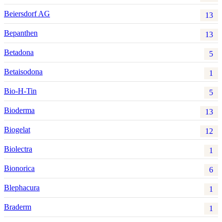
Beiersdorf AG
13
Bepanthen
13
Betadona
5
Betaisodona
1
Bio-H-Tin
5
Bioderma
13
Biogelat
12
Biolectra
1
Bionorica
6
Blephacura
1
Braderm
1