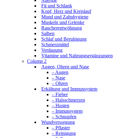
Allergie
Fit und Schlank
Kopf, Herz und Kreislauf
Mund und Zahnhygiene
Muskeln und Gelenke
Raucherentwöhnung
Salben
Schlaf und Beruhigung
Schmerzmittel
Verdauung
Vitamine und Nahrungsergänzungen
Column 2
Augen, Ohren und Nase
– Augen
– Nase
– Ohren
Erkältung und Immunsystem
– Fieber
– Halsschmerzen
– Husten
– Immunsystem
– Schnupfen
Wundversorgung
– Pflaster
– Reinigung