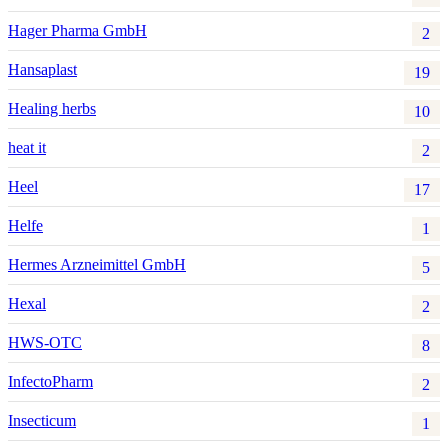
Hager Pharma GmbH
2
Hansaplast
19
Healing herbs
10
heat it
2
Heel
17
Helfe
1
Hermes Arzneimittel GmbH
5
Hexal
2
HWS-OTC
8
InfectoPharm
2
Insecticum
1