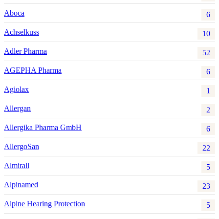
Aboca
6
Achselkuss
10
Adler Pharma
52
AGEPHA Pharma
6
Agiolax
1
Allergan
2
Allergika Pharma GmbH
6
AllergoSan
22
Almirall
5
Alpinamed
23
Alpine Hearing Protection
5