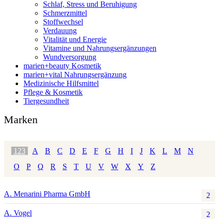
Schlaf, Stress und Beruhigung
Schmerzmittel
Stoffwechsel
Verdauung
Vitalität und Energie
Vitamine und Nahrungsergänzungen
Wundversorgung
marien+beauty Kosmetik
marien+vital Nahrungsergänzung
Medizinische Hilfsmittel
Pflege & Kosmetik
Tiergesundheit
Marken
123
A
B
C
D
E
F
G
H
I
J
K
L
M
N
O
P
Q
R
S
T
U
V
W
X
Y
Z
A. Menarini Pharma GmbH
2
A. Vogel
2