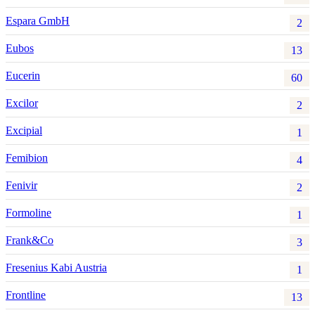
Espara GmbH
2
Eubos
13
Eucerin
60
Excilor
2
Excipial
1
Femibion
4
Fenivir
2
Formoline
1
Frank&Co
3
Fresenius Kabi Austria
1
Frontline
13