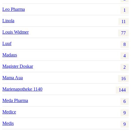
Leo Pharma
1
Linola
11
Louis Widmer
77
Luuf
8
Madaus
4
Magister Doskar
2
Mama Aua
16
Marienapotheke 1140
144
Meda Pharma
6
Medice
9
Medis
9