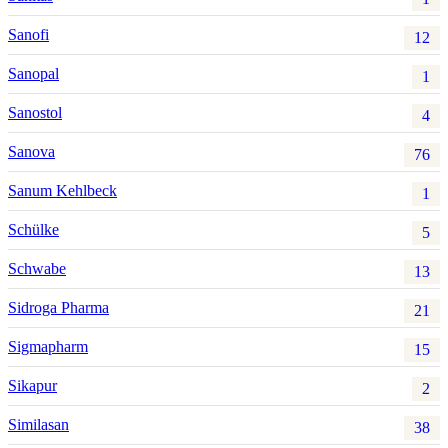
Sanofi
12
Sanopal
1
Sanostol
4
Sanova
76
Sanum Kehlbeck
1
Schülke
5
Schwabe
13
Sidroga Pharma
21
Sigmapharm
15
Sikapur
2
Similasan
38