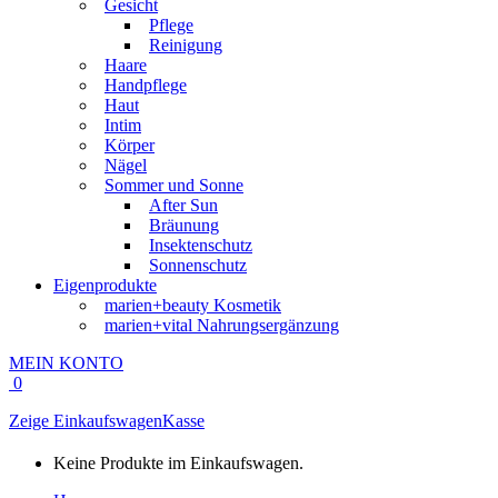
Gesicht
Pflege
Reinigung
Haare
Handpflege
Haut
Intim
Körper
Nägel
Sommer und Sonne
After Sun
Bräunung
Insektenschutz
Sonnenschutz
Eigenprodukte
marien+beauty Kosmetik
marien+vital Nahrungsergänzung
MEIN KONTO
0
Zeige Einkaufswagen
Kasse
Keine Produkte im Einkaufswagen.