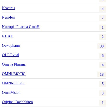
Novartis
4
Nurofen
7
Nutropia Pharma GmbH
1
NUXE
2
Oekopharm
30
OLEOvital
6
Omega Pharma
4
OMNi-BiOTiC
18
OMNi-LOGiC
5
OmniVision
3
Original Bachblüten
1