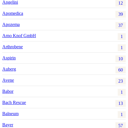
Angelini
12
Apomedica
39
Apozema
37
Arno Knof GmbH
1
Arthrobene
1
Aspirin
10
Auberg
60
Avene
23
Babor
1
Bach Rescue
13
Balneum
1
Bayer
57