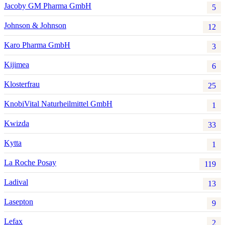
Jacoby GM Pharma GmbH
5
Johnson & Johnson
12
Karo Pharma GmbH
3
Kijimea
6
Klosterfrau
25
KnobiVital Naturheilmittel GmbH
1
Kwizda
33
Kytta
1
La Roche Posay
119
Ladival
13
Lasepton
9
Lefax
2