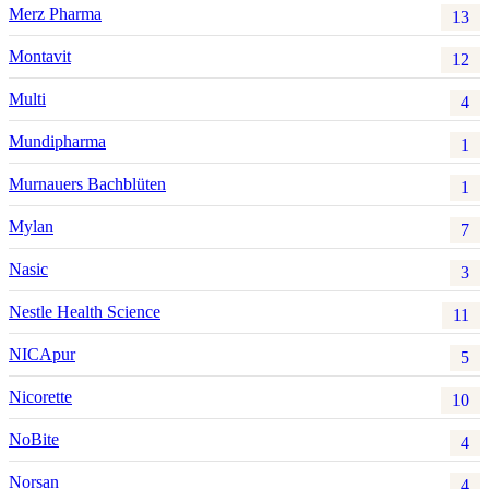
Merz Pharma
13
Montavit
12
Multi
4
Mundipharma
1
Murnauers Bachblüten
1
Mylan
7
Nasic
3
Nestle Health Science
11
NICApur
5
Nicorette
10
NoBite
4
Norsan
4