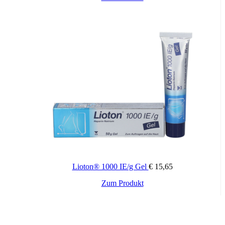
Diuretika, Methotrexat, Ciclosporin, Tacrolimus, Zidovudin,
Sulfonylharnstoffe, Chinolone.
Coffein: Wirkung von Sedativa aufgehoben. Tachykarde
Arzneimittel verstärkt. Theophyllin-Ausscheidung verringert.
CYP2C9-Hemmer, z.B. Voriconazol, Fluconazol (ev. Ibuprofen-
Dosis reduzieren). Mifepriston (8-12 Tage Abstand).
Besondere Warnhinweise zur sicheren Anwendung
Vorsicht bei Lupus erythematodes, Mischkollagenosen,
Darmentzündungen, Hypertonie, Arrhythmien, Hyperthyreose, nach
größeren Operationen, erhöhtem Allergierisiko. Verkehrshinweis.
Wichtige Hinweise:
Lioton® 1000 IE/g Gel
€
15,65
Zugelassenes Arzneimittel: Zu Risiken und Nebenwirkungen lesen
Sie die Packungsbeilage und fragen Sie Ihren Arzt oder Apotheker.
Zum Produkt
Die angegebene empfohlene Tagesdosis nicht überschreiten. Für
Kinder unerreichbar aufbewahren.