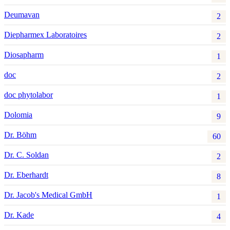
Deumavan
2
Diepharmex Laboratoires
2
Diosapharm
1
doc
2
doc phytolabor
1
Dolomia
9
Dr. Böhm
60
Dr. C. Soldan
2
Dr. Eberhardt
8
Dr. Jacob's Medical GmbH
1
Dr. Kade
4