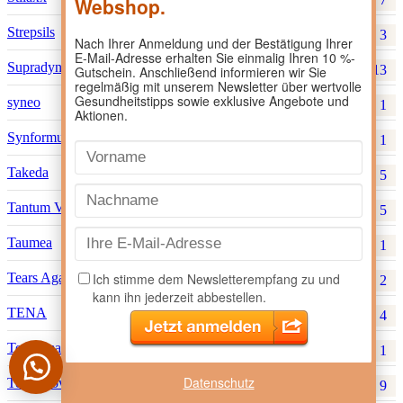
Strepsils
3
Supradyn
13
syneo
1
Synformulas GmbH
1
Takeda
5
Tantum Verde
5
Taumea
1
Tears Again
2
TENA
4
Teofarma S.R.L.
1
Datenschutz
Terra Nova
9