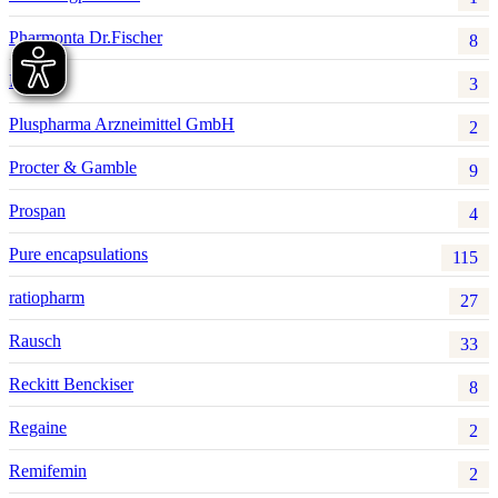
Pharmonta Dr.Fischer
8
Pistal
3
Pluspharma Arzneimittel GmbH
2
Procter & Gamble
9
Prospan
4
Pure encapsulations
115
ratiopharm
27
Rausch
33
Reckitt Benckiser
8
Regaine
2
Remifemin
2