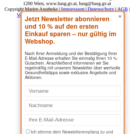
1200 Wien, www.basg.gv.at, basg@basg.gv.at
Impressum
Datenschutz
AGB
Copyright Marien Apotheke |
|
|
|
×
Versand & Lieferung
Zahlungsarten
Widerruf
|
|